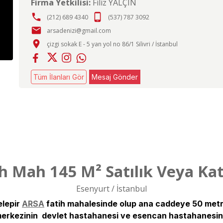
Firma Yetkilisi:
Filiz YALÇIN
phone
phone_android
(212) 689 4340
(537) 787 3092
email
arsadenizi@gmail.com
place
çizgi sokak E - 5 yan yol no 86/1 Silivri / İstanbul
Tüm İlanları Gör
Mesaj Gönder
h Mah 145 M² Satılık Veya Kat 
Esenyurt / İstanbul
elepir
ARSA
fatih mahalesinde olup ana caddeye 50 met
 merkezinin devlet hastahanesi ve esencan hastahanesi