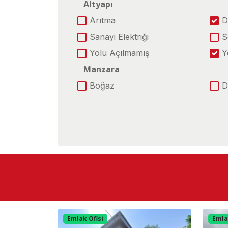
Altyapı
Arıtma
D
Sanayi Elektriği
S
Yolu Açılmamış
Y
Manzara
Boğaz
D
Şehir
Konum
Ana Yola Yakın
D
Toplu Ulaşıma Yakın
E
Caddeye Cephe
E
Merkez
M
Otobana Yakın
Emlak Ofisi
Emla