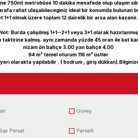
ne 750mt metrobüse 10 dakika mesafede olup ulaşım sık
arafa rahat ulaşabileceginiz ideal bir konumda bulunan b
 1+1 olmak üzere toplam 12 dairelik bir arsa alan kazanir.
Not: Burda çalışılmış 1+1--2+1 veya 3+1 olarak hazırlanmı
nın taktirine kalmış. aynı zamanda yüzde 45 oran ile kat kar
nizam ön bahçe 3.00 yan bahçe 4.00
94 m² temel oturum 116 m² üstler
şyeri olarakta yapilabilir . ( bodrum , giriş dükkan).Bilginize
atı
Güney
öşe Parsel
Parselli