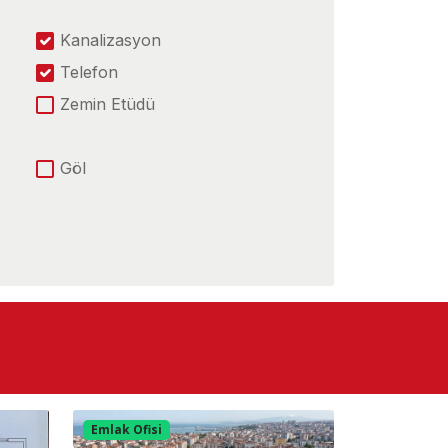
Kanalizasyon
Telefon
Zemin Etüdü
Göl
Havaalanına Yakın
Ana Yola Cephe
Hastaneye Yakın
Otobana cephe
Emlak Ofisi