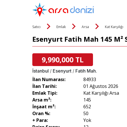
Satıcı
Emlak
Arsa
Kat Karşılığı
Esenyurt Fatih Mah 145 M² Sa
9,990,000 TL
İstanbul
/
Esenyurt
/
Fatih Mah.
İlan Numarası:
84933
İlan Tarihi:
01 Ağustos 2026
Emlak Tipi:
Kat Karşılığı Arsa
Arsa m²:
145
İnşaat m²:
652
Oran %:
50
+ Para:
Yok