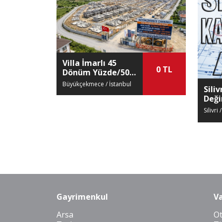
Villa İmarlı 45
0 TL
Dönüm Yüzde/50
Oranla Kat
Büyükçekmece / İstanbul
Siliv
Karşılıgı Arsa
Değ
Kat 
Silivri
Gayrimenkul
Va
Arsa
O