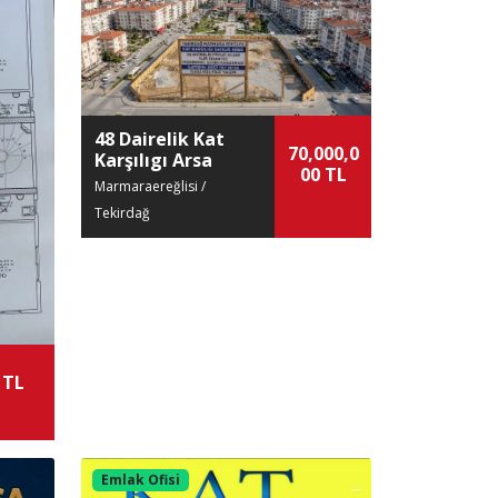
48 Dairelik Kat
70,000,0
Karşılıgı Arsa
00 TL
Marmaraereğlisi /
Tekirdağ
 TL
Emlak Ofisi