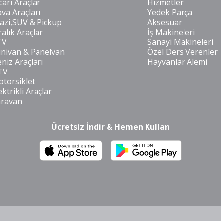
cari Araçlar
Hizmetler
va Araçları
Yedek Parça
azi,SUV & Pickup
Aksesuar
ralık Araçlar
İş Makineleri
TV
Sanayi Makineleri
nivan & Panelvan
Özel Ders Verenler
niz Araçları
Hayvanlar Alemi
TV
torsiklet
ektrikli Araçlar
aravan
Ücretsiz İndir & Hemen Kullan
m