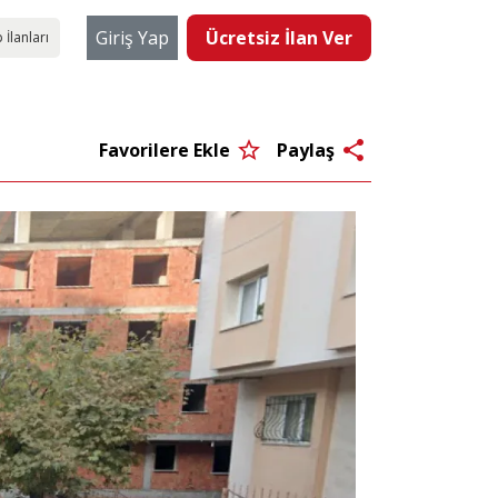
Giriş Yap
Ücretsiz İlan Ver
 İlanları
star_border
share
Favorilere Ekle
Paylaş