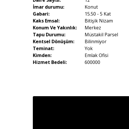
Daire Sayısı:
12
İmar durumu:
Konut
Gabari:
15.50 - 5 Kat
Kaks Emsal:
Bitişik Nizam
Konum Ve Yakınlık:
Merkez
Tapu Durumu:
Müstakil Parsel
Kentsel Dönüşüm:
Bilinmiyor
Teminat:
Yok
Kimden:
Emlak Ofisi
Hizmet Bedeli:
600000