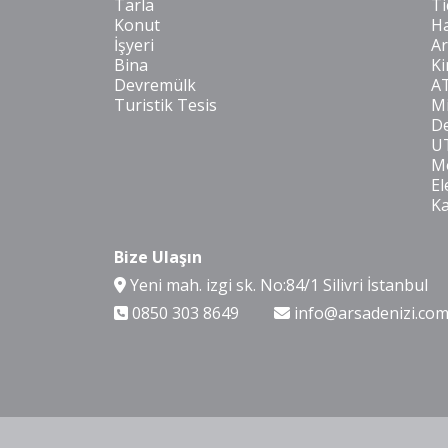
Tarla
Ti
Konut
Ha
İşyeri
Ar
Bina
Ki
Devremülk
A
Turistik Tesis
Mi
De
U
Mo
El
K
Bize Ulaşın
Yeni mah. izgi sk. No:84/1 Silivri İstanbul
0850 303 8649
info@arsadenizi.co