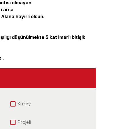
ıntısı olmayan
u arsa
 Alana hayırlı olsun.
ş
şılıgı düşünülmekte 5 kat imarlı bitişik
 .
Kuzey
Projeli