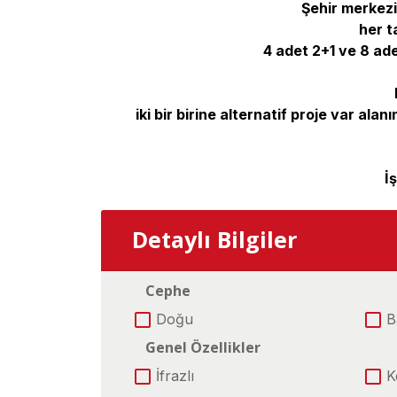
Şehir merkezi
her t
4 adet 2+1 ve 8 adet
iki bir birine alternatif proje var ala
İ
Detaylı Bilgiler
Cephe
Doğu
B
Genel Özellikler
İfrazlı
K