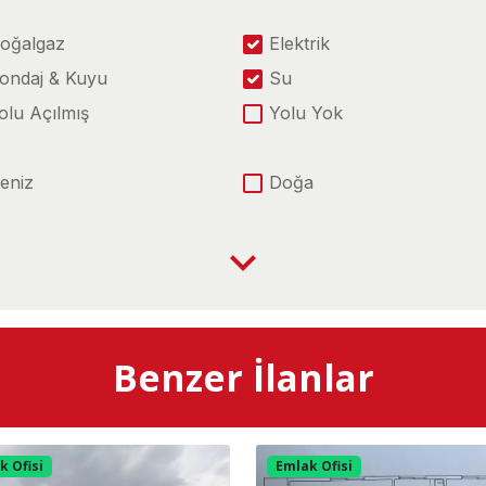
oğalgaz
Elektrik
ondaj & Kuyu
Su
olu Açılmış
Yolu Yok
eniz
Doğa
enize Sıfır
Denize Yakın
-5 Yoluna Cephe
Üniversite'ye Yakın
-5 Yoluna Yakın
Göle Yakın
Benzer İlanlar
etrobüse Yakın
Okula Yakın
k Ofisi
Emlak Ofisi