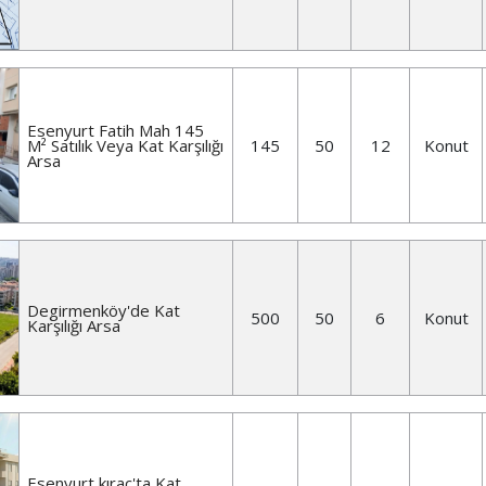
Esenyurt Fatih Mah 145
M² Satılık Veya Kat Karşılığı
145
50
12
Konut
Arsa
Degirmenköy'de Kat
500
50
6
Konut
Karşılığı Arsa
Esenyurt kıraç'ta Kat