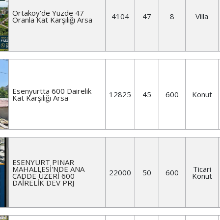
Ortaköy'de Yüzde 47
4104
47
8
Villa
Oranla Kat Karşılığı Arsa
Esenyurtta 600 Dairelik
12825
45
600
Konut
Kat Karşılığı Arsa
ESENYURT PINAR
MAHALLESİ'NDE ANA
Ticari
22000
50
600
CADDE ÜZERİ 600
Konut
DAİRELİK DEV PRJ