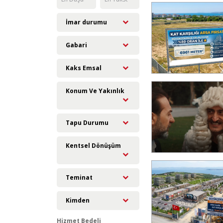
Kağıthane
Kartal
İmar durumu
Küçükçekmece
Maltepe
Gabari
Pendik
Sancaktepe
Kaks Emsal
Sarıyer
Konum Ve Yakınlık
Şile
Silivri
Şişli
Tapu Durumu
Sultanbeyli
Sultangazi
Kentsel Dönüşüm
Tuzla
Ümraniye
Teminat
Üsküdar
Zeytinburnu
Kimden
Hizmet Bedeli