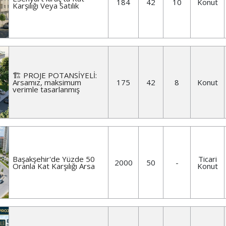
184
42
10
Konut
Karşılığı Veya Satılık
🏗️ PROJE POTANSİYELİ:
Arsamız, maksimum
175
42
8
Konut
verimle tasarlanmış
Başakşehir'de Yüzde 50
Ticari
2000
50
-
Oranla Kat Karşılığı Arsa
Konut