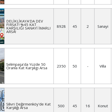
DELİKLİKAYA'DA DEV
FIRSAT! %45 KAT
8928
45
2
Sanayi
KARŞILIĞI SANAYİ İMARLI
ARSA!
Selimpaşa'da Yüzde 50
2350
50
-
Villa
Oranla Kat Karşılıgı Arsa
Silivri Değirmenköy'de Kat
500
45
16
Konut
Karşılığı Arsa