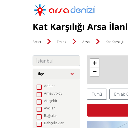
Kat Karşılığı Arsa İla
Satıcı
Emlak
Arsa
Kat Karşılığı
13
7,650,0
50,000
0 T
0
0
0
0
8,
11,
9,
+
−
İlçe
Adalar
Arnavutköy
Tümü
Emlak O
Ataşehir
Avcılar
Bağcılar
Bahçelievler