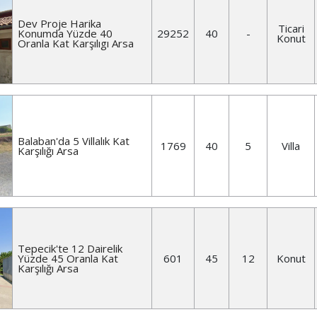
Dev Proje Harika
Ticari
Konumda Yüzde 40
29252
40
-
Konut
Oranla Kat Karşılıgı Arsa
Balaban'da 5 Villalık Kat
1769
40
5
Villa
Karşılığı Arsa
Tepecik'te 12 Dairelik
Yüzde 45 Oranla Kat
601
45
12
Konut
Karşılığı Arsa