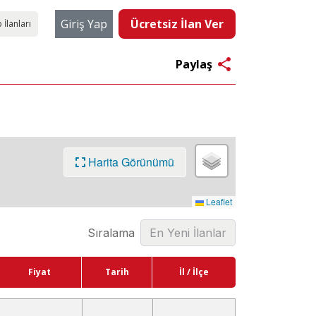
Giriş Yap
Ücretsiz İlan Ver
 İlanları
share
Paylaş
Harita Görünümü
Leaflet
Sıralama
Fiyat
Tarih
İl / İlçe