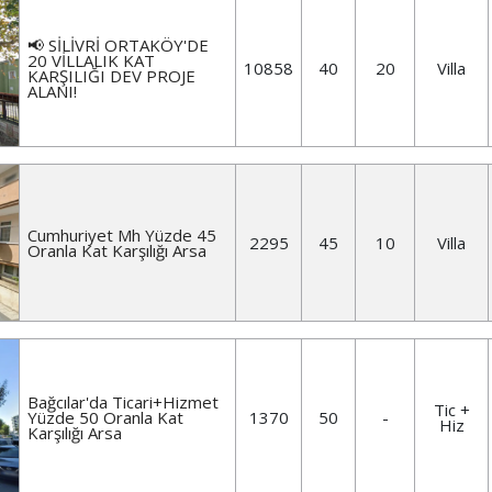
📢 SİLİVRİ ORTAKÖY'DE
20 VİLLALIK KAT
10858
40
20
Villa
KARŞILIĞI DEV PROJE
ALANI!
Cumhuriyet Mh Yüzde 45
2295
45
10
Villa
Oranla Kat Karşılığı Arsa
Bağcılar'da Ticari+Hizmet
Tic +
Yüzde 50 Oranla Kat
1370
50
-
Hiz
Karşılığı Arsa