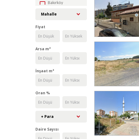
Bakırköy
Başakşehir
Mahalle
Bayrampaşa
Fiyat
Beşiktaş
Beykoz
Beylikdüzü
Arsa m²
Beyoğlu
Büyükçekmece
Çatalca
İnşaat m²
Çekmeköy
Esenler
Esenyurt
Oran %
Eyüpsultan
Fatih
Gaziosmanpaşa
+ Para
Güngören
Daire Sayısı
Kadıköy