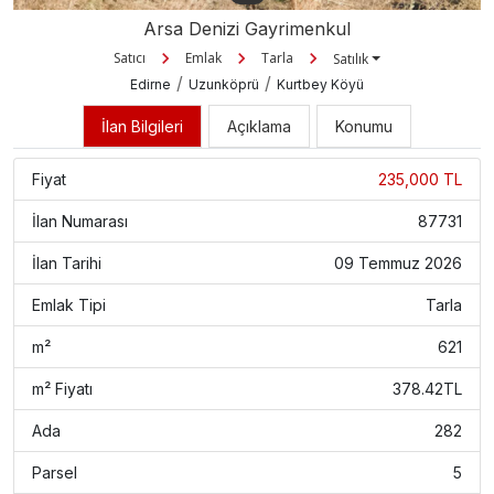
Arsa Denizi Gayrimenkul
Satıcı
Emlak
Tarla
Satılık
/
/
Edirne
Uzunköprü
Kurtbey Köyü
İlan Bilgileri
Açıklama
Konumu
Fiyat
235,000 TL
İlan Numarası
87731
İlan Tarihi
09 Temmuz 2026
Emlak Tipi
Tarla
m²
621
m² Fiyatı
378.42TL
Ada
282
Parsel
5