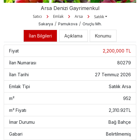
Arsa Denizi Gayrimenkul
Satıcı
Emlak
Arsa
Satılık
/
/
Sakarya
Pamukova
Oruçlu Mh.
İlan Bilgileri
Açıklama
Konumu
Fiyat
2,200,000 TL
İlan Numarası
80279
İlan Tarihi
27 Temmuz 2026
Emlak Tipi
Satılık Arsa
m²
952
m² Fiyatı
2,310.92TL
İmar Durumu
Bağ Bahçe
Gabari
Belirtilmemiş