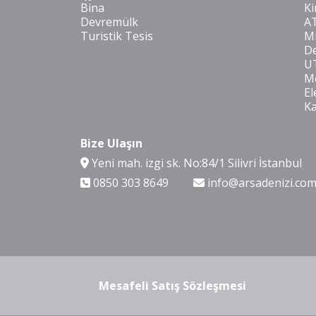
Bina
Ki
Devremülk
A
Turistik Tesis
Mi
De
U
Mo
El
K
Bize Ulaşın
Yeni mah. izgi sk. No:84/1 Silivri İstanbul
0850 303 8649
info@arsadenizi.co
Mesafeli Satış Sözleşmesi