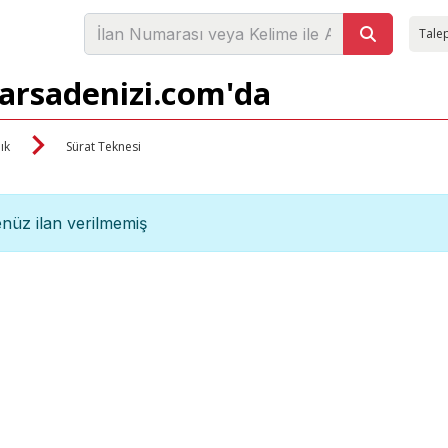
Talep
 arsadenizi.com'da
lık
Sürat Teknesi
nüz ilan verilmemiş