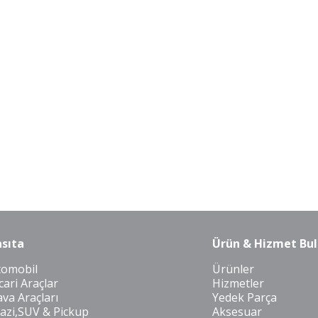
sıta
Ürün & Hizmet Bul
tomobil
Ürünler
cari Araçlar
Hizmetler
va Araçları
Yedek Parça
azi,SUV & Pickup
Aksesuar