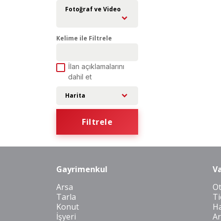
Fotoğraf ve Video
Kelime ile Filtrele
İlan açıklamalarını
dahil et
Harita
Filtrele
Gayrimenkul
Va
Arsa
O
Tarla
Ti
Konut
Ha
İşyeri
Ar