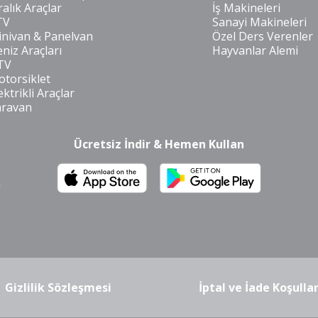
ralık Araçlar
İş Makineleri
TV
Sanayi Makineleri
nivan & Panelvan
Özel Ders Verenler
niz Araçları
Hayvanlar Alemi
TV
torsiklet
ektrikli Araçlar
aravan
Ücretsiz İndir & Hemen Kullan
m
Gizlilik Sözleşmesi
İptal ve İade Koşullar