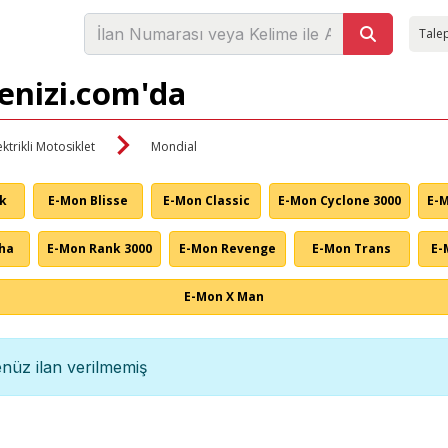
Talep
denizi.com'da
ektrikli Motosiklet
Mondial
nk
E-Mon Blisse
E-Mon Classic
E-Mon Cyclone 3000
E-
ha
E-Mon Rank 3000
E-Mon Revenge
E-Mon Trans
E-
E-Mon X Man
nüz ilan verilmemiş