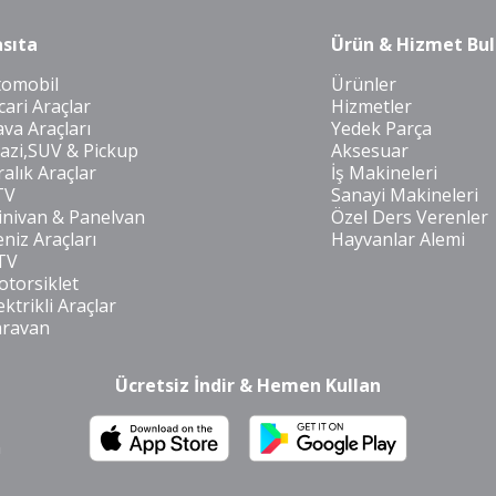
sıta
Ürün & Hizmet Bul
tomobil
Ürünler
cari Araçlar
Hizmetler
va Araçları
Yedek Parça
azi,SUV & Pickup
Aksesuar
ralık Araçlar
İş Makineleri
TV
Sanayi Makineleri
nivan & Panelvan
Özel Ders Verenler
niz Araçları
Hayvanlar Alemi
TV
torsiklet
ektrikli Araçlar
aravan
Ücretsiz İndir & Hemen Kullan
m