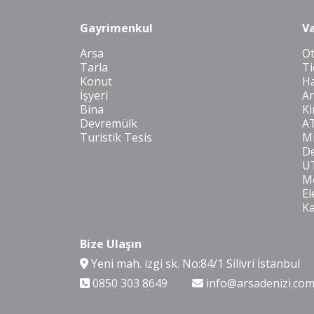
Gayrimenkul
Va
Arsa
O
Tarla
Ti
Konut
Ha
İşyeri
Ar
Bina
Ki
Devremülk
A
Turistik Tesis
Mi
De
U
Mo
El
K
Bize Ulaşın
Yeni mah. izgi sk. No:84/1 Silivri İstanbul
0850 303 8649
info@arsadenizi.co