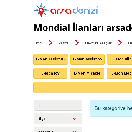
Mondial İlanları arsa
Satıcı
Vasıta
Elektrikli Araçlar
El
E-Mon Assist DS
E-Mon Assist SS
E-Mon Bli
E-Mon Joy
E-Mon Miracle
E-Mon Moc
Bu kategoriye he
İlçe