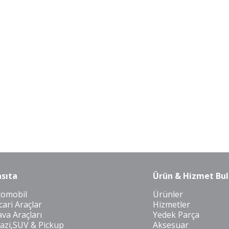
sıta
Ürün & Hizmet Bul
tomobil
Ürünler
cari Araçlar
Hizmetler
va Araçları
Yedek Parça
azi,SUV & Pickup
Aksesuar