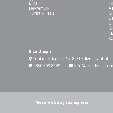
Bina
Ki
Devremülk
A
Turistik Tesis
Mi
De
U
Mo
El
K
Bize Ulaşın
Yeni mah. izgi sk. No:84/1 Silivri İstanbul
0850 303 8649
info@arsadenizi.co
Mesafeli Satış Sözleşmesi