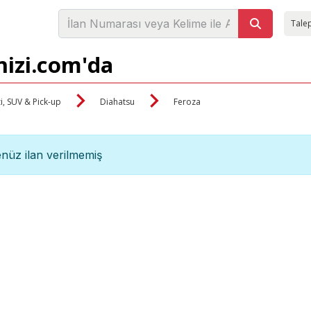
Talep
nizi.com'da
i, SUV & Pick-up
Diahatsu
Feroza
nüz ilan verilmemiş