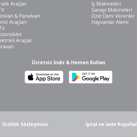
ralık Araçlar
İş Makineleri
TV
Sanayi Makineleri
nivan & Panelvan
Özel Ders Verenler
niz Araçları
Hayvanlar Alemi
TV
torsiklet
ektrikli Araçlar
aravan
Ücretsiz İndir & Hemen Kullan
m
Gizlilik Sözleşmesi
İptal ve İade Koşullar