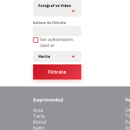
Fotoğraf ve Video
Kelime ile Filtrele
İlan açıklamalarını
dahil et
Harita
Filtrele
Gayrimenkul
Va
Arsa
O
Tarla
Ti
Konut
Ha
İşyeri
Ar