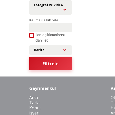
Fotoğraf ve Video
Kelime ile Filtrele
İlan açıklamalarını
dahil et
Harita
Filtrele
Gayrimenkul
Va
Arsa
O
Tarla
Ti
Konut
Ha
İşyeri
Ar