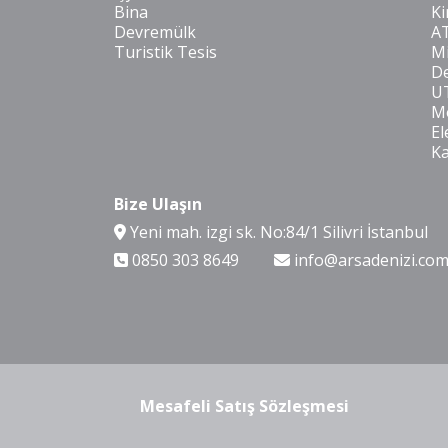
Bina
Ki
Devremülk
A
Turistik Tesis
Mi
De
U
Mo
El
K
Bize Ulaşın
Yeni mah. izgi sk. No:84/1 Silivri İstanbul
0850 303 8649
info@arsadenizi.co
Mesafeli Satış Sözleşmesi