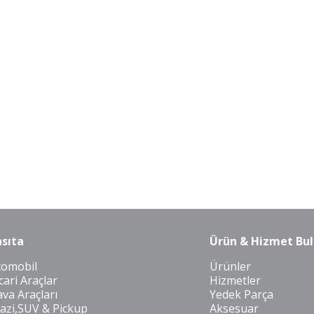
sıta
Ürün & Hizmet Bul
tomobil
Ürünler
cari Araçlar
Hizmetler
va Araçları
Yedek Parça
azi,SUV & Pickup
Aksesuar