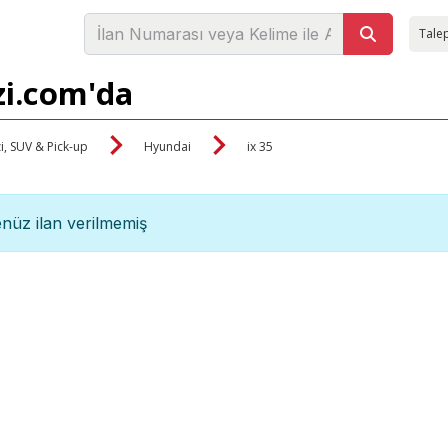
Talep
izi.com'da
i, SUV & Pick-up
Hyundai
ix 35
nüz ilan verilmemiş