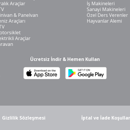
ralık Araçlar
İş Makineleri
TV
Sanayi Makineleri
nivan & Panelvan
Özel Ders Verenler
niz Araçları
Hayvanlar Alemi
TV
torsiklet
ektrikli Araçlar
aravan
Ücretsiz İndir & Hemen Kullan
m
Gizlilik Sözleşmesi
İptal ve İade Koşullar