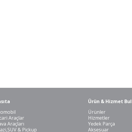
sıta
Ürün & Hizmet Bul
tomobil
Ürünler
cari Araçlar
Hizmetler
va Araçları
Yedek Parça
azi,SUV & Pickup
Aksesuar