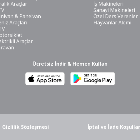
ralık Araçlar
İş Makineleri
TV
Sanayi Makineleri
nivan & Panelvan
Özel Ders Verenler
niz Araçları
Hayvanlar Alemi
TV
torsiklet
ektrikli Araçlar
aravan
Ücretsiz İndir & Hemen Kullan
m
Gizlilik Sözleşmesi
İptal ve İade Koşullar