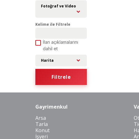
Fotoğraf ve Video
Kelime ile Filtrele
İlan açıklamalarını
dahil et
Harita
Filtrele
Gayrimenkul
Va
Arsa
O
Tarla
Ti
Konut
Ha
İşyeri
Ar