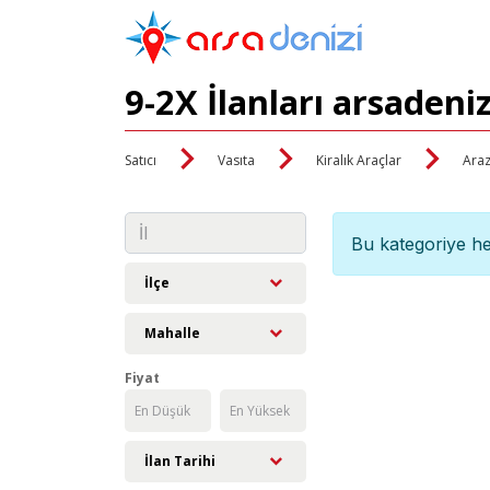
9-2X İlanları arsadeni
Satıcı
Vasıta
Kiralık Araçlar
Araz
Bu kategoriye he
İlçe
Mahalle
Fiyat
İlan Tarihi