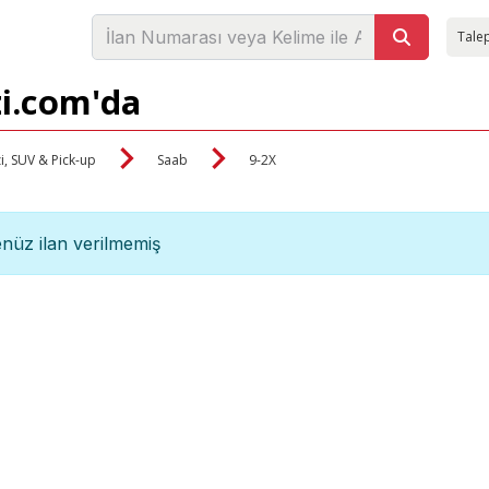
Talep
zi.com'da
i, SUV & Pick-up
Saab
9-2X
nüz ilan verilmemiş