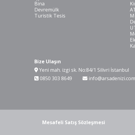
Bina
Ki
Devremülk
A
Turistik Tesis
Mi
De
U
Mo
El
K
Bize Ulaşın
Yeni mah. izgi sk. No:84/1 Silivri İstanbul
0850 303 8649
info@arsadenizi.co
Mesafeli Satış Sözleşmesi