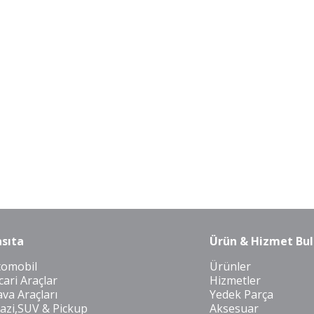
sıta
Ürün & Hizmet Bul
tomobil
Ürünler
cari Araçlar
Hizmetler
va Araçları
Yedek Parça
azi,SUV & Pickup
Aksesuar