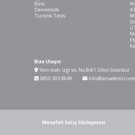
Bina
Ki
Devremülk
A
Turistik Tesis
Mi
De
U
Mo
El
K
Bize Ulaşın
Yeni mah. izgi sk. No:84/1 Silivri İstanbul
0850 303 8649
info@arsadenizi.co
Mesafeli Satış Sözleşmesi