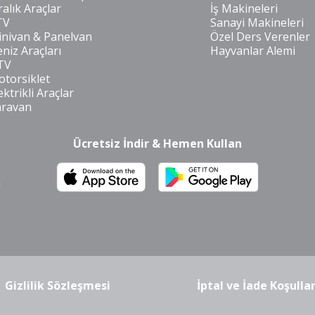
ralık Araçlar
İş Makineleri
TV
Sanayi Makineleri
nivan & Panelvan
Özel Ders Verenler
niz Araçları
Hayvanlar Alemi
TV
torsiklet
ektrikli Araçlar
aravan
Ücretsiz İndir & Hemen Kullan
m
Gizlilik Sözleşmesi
İptal ve İade Koşullar