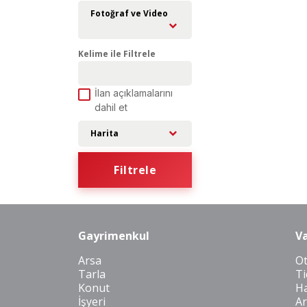
Fotoğraf ve Video
Kelime ile Filtrele
İlan açıklamalarını
dahil et
Harita
Filtrele
Gayrimenkul
Va
Arsa
O
Tarla
Ti
Konut
Ha
İşyeri
Ar