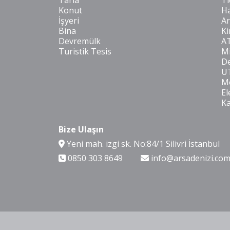
Tarla
Ti
Konut
Ha
İşyeri
Ar
Bina
Ki
Devremülk
A
Turistik Tesis
Mi
De
U
Mo
El
K
Bize Ulaşın
Yeni mah. izgi sk. No:84/1 Silivri İstanbul
0850 303 8649
info@arsadenizi.co