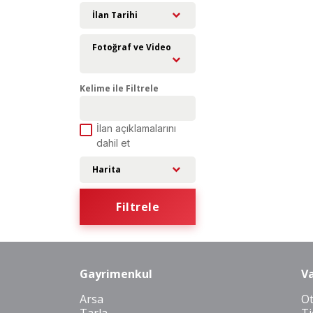
İlan Tarihi
Fotoğraf ve Video
Kelime ile Filtrele
İlan açıklamalarını
dahil et
Harita
Filtrele
Gayrimenkul
Va
Arsa
O