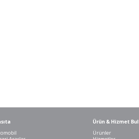
sıta
Ürün & Hizmet Bul
tomobil
Ürünler