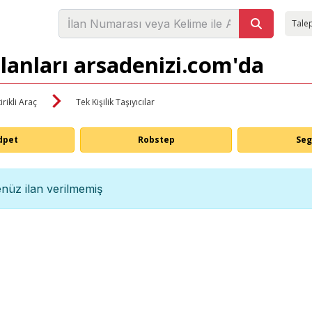
Talep
 İlanları arsadenizi.com'da
irikli Araç
Tek Kişilik Taşıyıcılar
dpet
Robstep
Se
nüz ilan verilmemiş