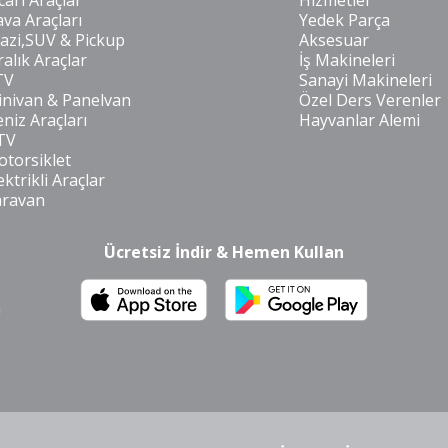
cari Araçlar
Hizmetler
va Araçları
Yedek Parça
azi,SUV & Pickup
Aksesuar
ralık Araçlar
İş Makineleri
TV
Sanayi Makineleri
nivan & Panelvan
Özel Ders Verenler
niz Araçları
Hayvanlar Alemi
TV
torsiklet
ektrikli Araçlar
aravan
Ücretsiz İndir & Hemen Kullan
m