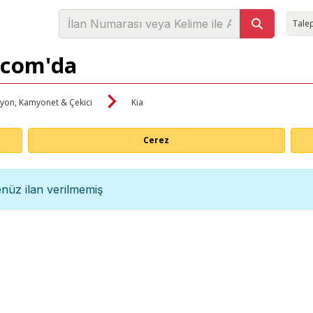
Talep
i.com'da
yon, Kamyonet & Çekici
Kia
Cerez
nüz ilan verilmemiş