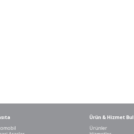
sıta
Ürün & Hizmet Bul
tomobil
Ürünler