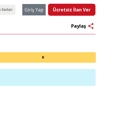
Giriş Yap
Ücretsiz İlan Ver
 İlanları
share
Paylaş
K