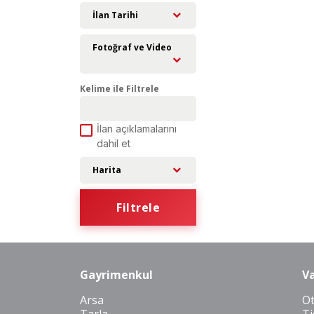
İlan Tarihi
Fotoğraf ve Video
Kelime ile Filtrele
İlan açıklamalarını
dahil et
Harita
Filtrele
Gayrimenkul
Va
Arsa
O