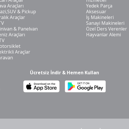
cari Araçlar
Hizmetler
va Araçları
Yedek Parça
azi,SUV & Pickup
Aksesuar
ralık Araçlar
İş Makineleri
TV
Sanayi Makineleri
nivan & Panelvan
Özel Ders Verenler
niz Araçları
Hayvanlar Alemi
TV
torsiklet
ektrikli Araçlar
aravan
Ücretsiz İndir & Hemen Kullan
m