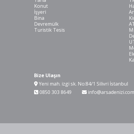
Tarla
Ti
Konut
Ha
İşyeri
Ar
Bina
Ki
Devremülk
A
Turistik Tesis
Mi
De
U
Mo
El
K
Bize Ulaşın
Yeni mah. izgi sk. No:84/1 Silivri İstanbul
0850 303 8649
info@arsadenizi.co