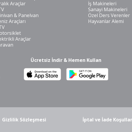
ralık Araçlar
İş Makineleri
TV
Sanayi Makineleri
nivan & Panelvan
Özel Ders Verenler
niz Araçları
Hayvanlar Alemi
TV
torsiklet
ektrikli Araçlar
aravan
Ücretsiz İndir & Hemen Kullan
m
Gizlilik Sözleşmesi
İptal ve İade Koşullar