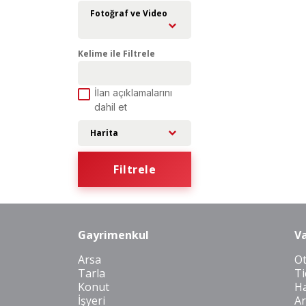
Fotoğraf ve Video
Kelime ile Filtrele
İlan açıklamalarını
dahil et
Harita
Filtrele
Gayrimenkul
Va
Arsa
O
Tarla
Ti
Konut
Ha
İşyeri
Ar