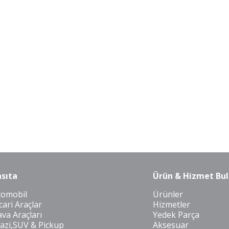
sıta
Ürün & Hizmet Bul
tomobil
Ürünler
cari Araçlar
Hizmetler
va Araçları
Yedek Parça
azi,SUV & Pickup
Aksesuar