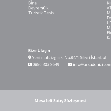
Bina
Ki
Devremülk
A
Turistik Tesis
Mi
De
U
Mo
El
K
Bize Ulaşın
Yeni mah. izgi sk. No:84/1 Silivri İstanbul
0850 303 8649
info@arsadenizi.co
Mesafeli Satış Sözleşmesi