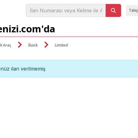
Talep
enizi.com'da
ik Araç
Buick
Limited
nüz ilan verilmemiş