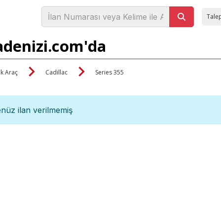
Talep
sadenizi.com'da
ik Araç
Cadillac
Series 355
nüz ilan verilmemiş