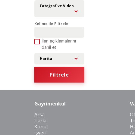
Fotoğraf ve Video
Kelime ile Filtrele
İlan açıklamalarını
dahil et
Harita
Filtrele
Gayrimenkul
Va
Arsa
O
Tarla
Ti
Konut
Ha
İşyeri
Ar