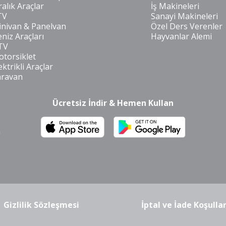
ralık Araçlar
İş Makineleri
TV
Sanayi Makineleri
nivan & Panelvan
Özel Ders Verenler
niz Araçları
Hayvanlar Alemi
TV
torsiklet
ektrikli Araçlar
aravan
Ücretsiz İndir & Hemen Kullan
m
Gizlilik Sözleşmesi
İptal ve İade Koşullar