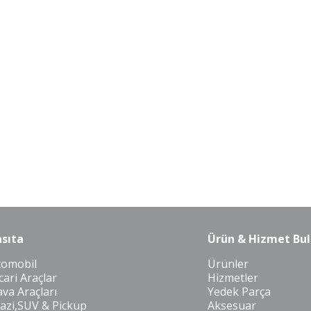
sıta
Ürün & Hizmet Bul
tomobil
Ürünler
cari Araçlar
Hizmetler
va Araçları
Yedek Parça
azi,SUV & Pickup
Aksesuar