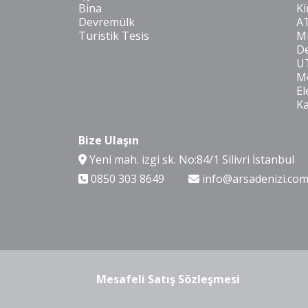
Bina
Ki
Devremülk
A
Turistik Tesis
Mi
De
U
Mo
El
K
Bize Ulaşın
Yeni mah. izgi sk. No:84/1 Silivri İstanbul
0850 303 8649
info@arsadenizi.co
Mesafeli Satış Sözleşmesi