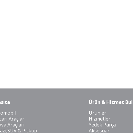
sıta
Ürün & Hizmet Bul
tomobil
Ürünler
cari Araçlar
Hizmetler
va Araçları
Yedek Parça
azi,SUV & Pickup
Aksesuar