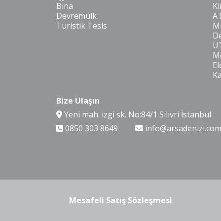
Bina
Ki
Devremülk
A
Turistik Tesis
Mi
De
U
Mo
El
K
Bize Ulaşın
Yeni mah. izgi sk. No:84/1 Silivri İstanbul
0850 303 8649
info@arsadenizi.co
Mesafeli Satış Sözleşmesi