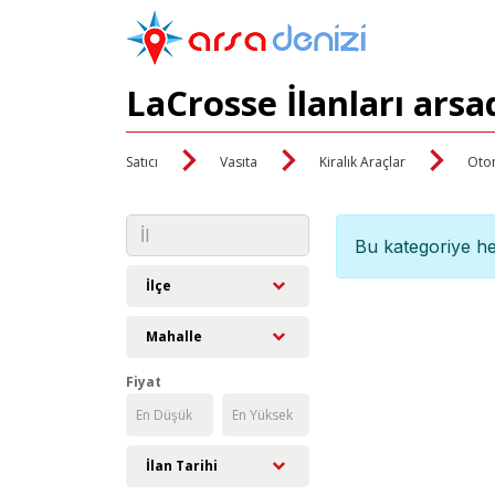
LaCrosse İlanları ars
Satıcı
Vasıta
Kiralık Araçlar
Oto
Bu kategoriye he
İlçe
Mahalle
Fiyat
İlan Tarihi