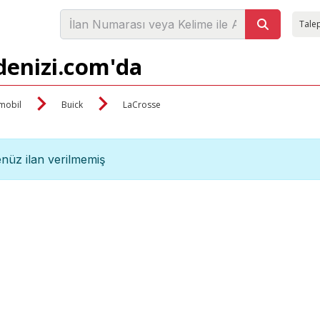
Talep
adenizi.com'da
mobil
Buick
LaCrosse
nüz ilan verilmemiş