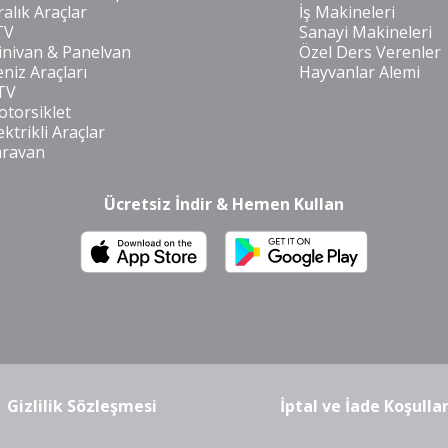
ralık Araçlar
İş Makineleri
TV
Sanayi Makineleri
nivan & Panelvan
Özel Ders Verenler
niz Araçları
Hayvanlar Alemi
TV
torsiklet
ektrikli Araçlar
aravan
Ücretsiz İndir & Hemen Kullan
m
Gizlilik Sözleşmesi
İptal ve İade Koşullar