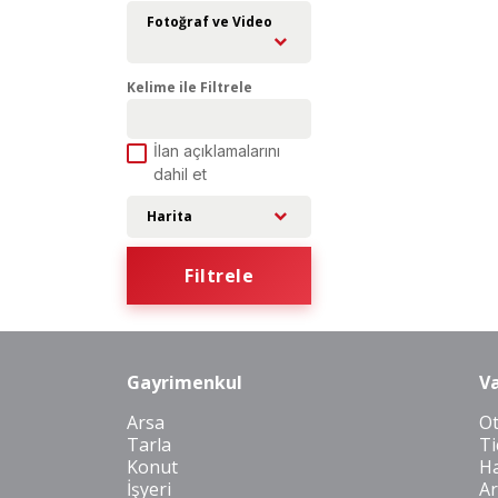
Fotoğraf ve Video
Kelime ile Filtrele
İlan açıklamalarını
dahil et
Harita
Filtrele
Gayrimenkul
Va
Arsa
O
Tarla
Ti
Konut
Ha
İşyeri
Ar