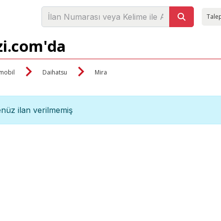
Talep
zi.com'da
mobil
Daihatsu
Mira
nüz ilan verilmemiş