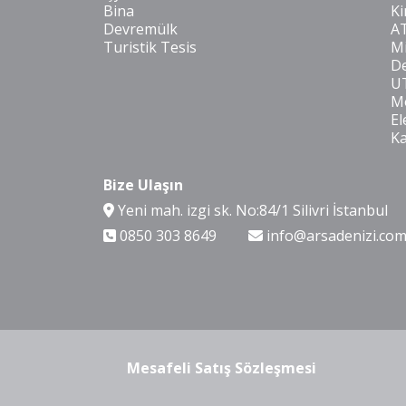
Bina
Ki
Devremülk
A
Turistik Tesis
Mi
De
U
Mo
El
K
Bize Ulaşın
Yeni mah. izgi sk. No:84/1 Silivri İstanbul
0850 303 8649
info@arsadenizi.co
Mesafeli Satış Sözleşmesi