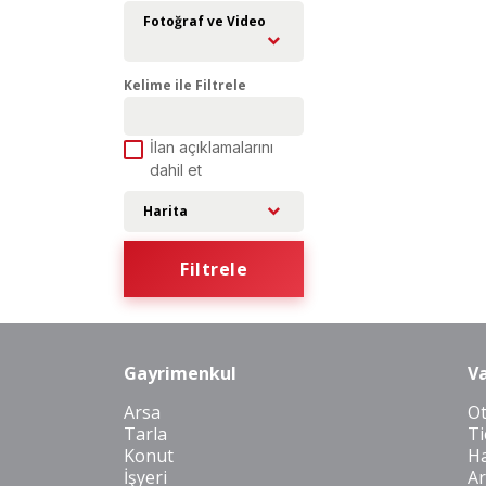
Fotoğraf ve Video
Kelime ile Filtrele
İlan açıklamalarını
dahil et
Harita
Filtrele
Gayrimenkul
Va
Arsa
O
Tarla
Ti
Konut
Ha
İşyeri
Ar