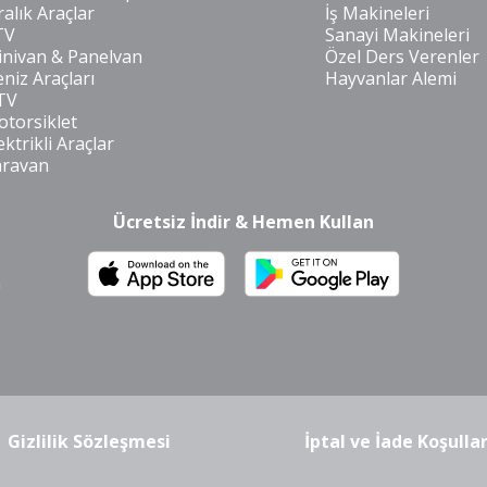
ralık Araçlar
İş Makineleri
TV
Sanayi Makineleri
nivan & Panelvan
Özel Ders Verenler
niz Araçları
Hayvanlar Alemi
TV
torsiklet
ektrikli Araçlar
aravan
Ücretsiz İndir & Hemen Kullan
m
Gizlilik Sözleşmesi
İptal ve İade Koşullar