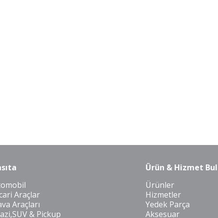
sıta
Ürün & Hizmet Bul
tomobil
Ürünler
cari Araçlar
Hizmetler
va Araçları
Yedek Parça
azi,SUV & Pickup
Aksesuar