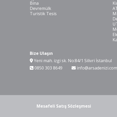
Bina
Ki
Devremülk
A
Turistik Tesis
Mi
De
U
Mo
El
K
Bize Ulaşın
Yeni mah. izgi sk. No:84/1 Silivri İstanbul
0850 303 8649
info@arsadenizi.co
Mesafeli Satış Sözleşmesi