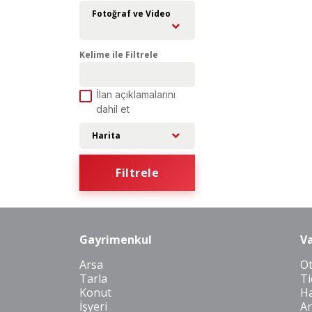
Fotoğraf ve Video
Kelime ile Filtrele
İlan açıklamalarını
dahil et
Harita
Filtrele
Gayrimenkul
Va
Arsa
O
Tarla
Ti
Konut
Ha
İşyeri
Ar