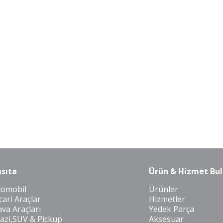
sıta
Ürün & Hizmet Bul
tomobil
Ürünler
cari Araçlar
Hizmetler
va Araçları
Yedek Parça
azi,SUV & Pickup
Aksesuar