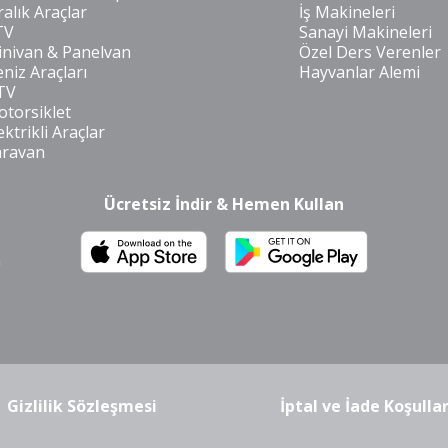
ralık Araçlar
İş Makineleri
TV
Sanayi Makineleri
nivan & Panelvan
Özel Ders Verenler
niz Araçları
Hayvanlar Alemi
TV
torsiklet
ektrikli Araçlar
aravan
Ücretsiz İndir & Hemen Kullan
m
Gizlilik Sözleşmesi
İptal ve İade Koşullar