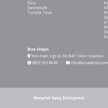
Bina
Ki
Devremülk
A
Turistik Tesis
Mi
De
U
Mo
El
K
Bize Ulaşın
Yeni mah. izgi sk. No:84/1 Silivri İstanbul
0850 303 8649
info@arsadenizi.co
Mesafeli Satış Sözleşmesi