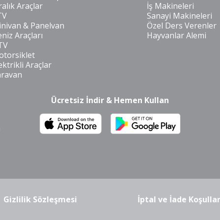
ralık Araçlar
İş Makineleri
TV
Sanayi Makineleri
nivan & Panelvan
Özel Ders Verenler
niz Araçları
Hayvanlar Alemi
TV
torsiklet
ektrikli Araçlar
aravan
Ücretsiz İndir & Hemen Kullan
m
Gizlilik Sözleşmesi
İptal ve İade Koşullar