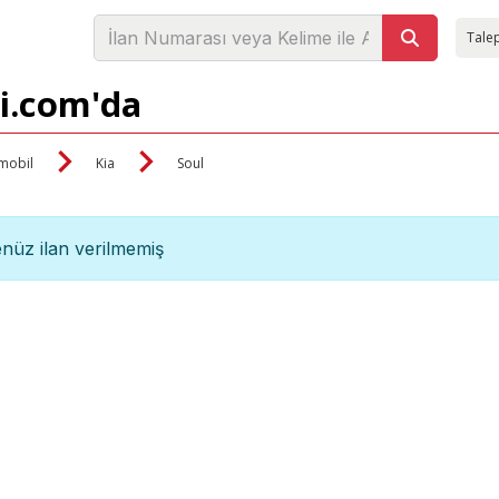
Talep
zi.com'da
mobil
Kia
Soul
nüz ilan verilmemiş