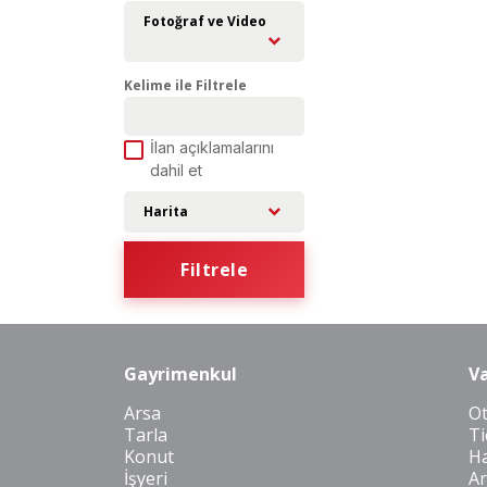
Fotoğraf ve Video
Kelime ile Filtrele
İlan açıklamalarını
dahil et
Harita
Filtrele
Gayrimenkul
Va
Arsa
O
Tarla
Ti
Konut
Ha
İşyeri
Ar