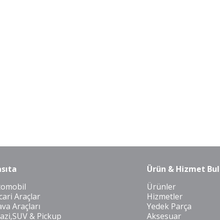
sıta
Ürün & Hizmet Bul
tomobil
Ürünler
cari Araçlar
Hizmetler
va Araçları
Yedek Parça
azi,SUV & Pickup
Aksesuar