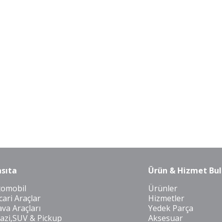
sıta
Ürün & Hizmet Bul
tomobil
Ürünler
cari Araçlar
Hizmetler
va Araçları
Yedek Parça
azi,SUV & Pickup
Aksesuar