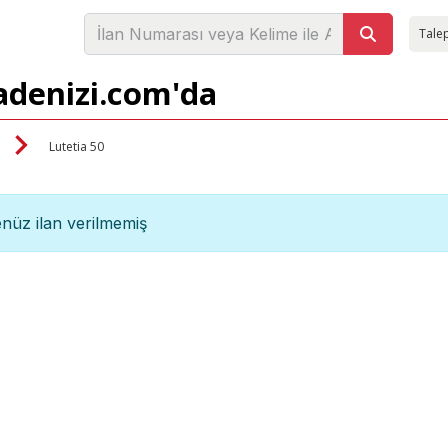
Talep
sadenizi.com'da
Lutetia 50
nüz ilan verilmemiş