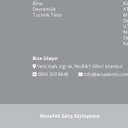
Bina
Ki
Devremülk
A
Turistik Tesis
Mi
De
U
Mo
El
K
Bize Ulaşın
Yeni mah. izgi sk. No:84/1 Silivri İstanbul
0850 303 8649
info@arsadenizi.co
Mesafeli Satış Sözleşmesi