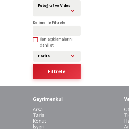
Fotoğraf ve Video
Kelime ile Filtrele
İlan açıklamalarını
dahil et
Harita
Filtrele
Gayrimenkul
Va
Arsa
O
Tarla
Ti
Konut
Ha
İşyeri
Ar