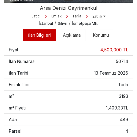
Arsa Denizi Gayrimenkul
Satıcı
Emlak
Tarla
Satılık
/
/
İstanbul
Silivri
İsmetpaşa Mh.
İlan Bilgileri
Açıklama
Konumu
Fiyat
4,500,000 TL
İlan Numarası
50714
İlan Tarihi
13 Temmuz 2026
Emlak Tipi
Tarla
m²
3193
m² Fiyatı
1,409.33TL
Ada
489
Parsel
4