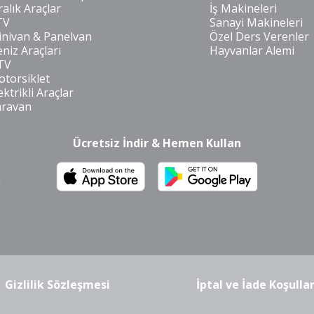
ralık Araçlar
İş Makineleri
TV
Sanayi Makineleri
nivan & Panelvan
Özel Ders Verenler
niz Araçları
Hayvanlar Alemi
TV
torsiklet
ektrikli Araçlar
aravan
Ücretsiz İndir & Hemen Kullan
m
Gizlilik Sözleşmesi
İptal ve İade Koşullar