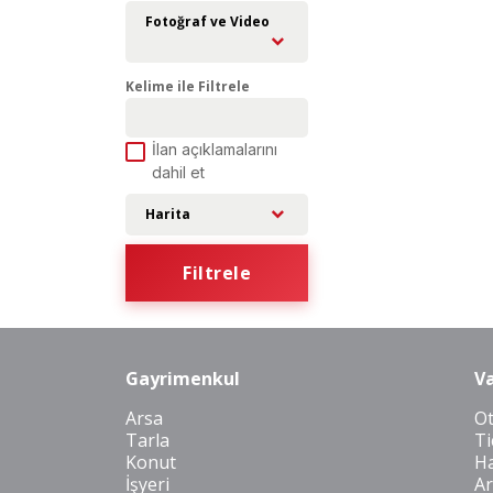
Fotoğraf ve Video
Kelime ile Filtrele
İlan açıklamalarını
dahil et
Harita
Filtrele
Gayrimenkul
Va
Arsa
O
Tarla
Ti
Konut
Ha
İşyeri
Ar