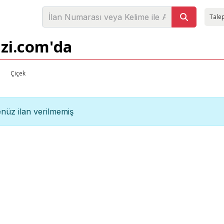
Talep
izi.com'da
Çiçek
nüz ilan verilmemiş