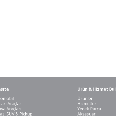
sıta
Ürün & Hizmet Bul
tomobil
Ürünler
cari Araçlar
Hizmetler
va Araçları
Yedek Parça
azi,SUV & Pickup
Aksesuar