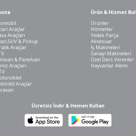
sıta
Ürün & Hizmet Bul
tomobil
Ürünler
cari Araçlar
Hizmetler
va Araçları
Yedek Parça
azi,SUV & Pickup
Aksesuar
ralık Araçlar
İş Makineleri
TV
Sanayi Makineleri
nivan & Panelvan
Özel Ders Verenler
niz Araçları
Hayvanlar Alemi
TV
torsiklet
ektrikli Araçlar
aravan
Ücretsiz İndir & Hemen Kullan
m