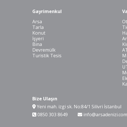
Gayrimenkul
Va
Arsa
O
Tarla
Ti
Konut
Ha
İşyeri
Ar
Bina
Ki
Devremülk
A
Turistik Tesis
Mi
De
U
Mo
El
K
Bize Ulaşın
Yeni mah. izgi sk. No:84/1 Silivri İstanbul
0850 303 8649
info@arsadenizi.co