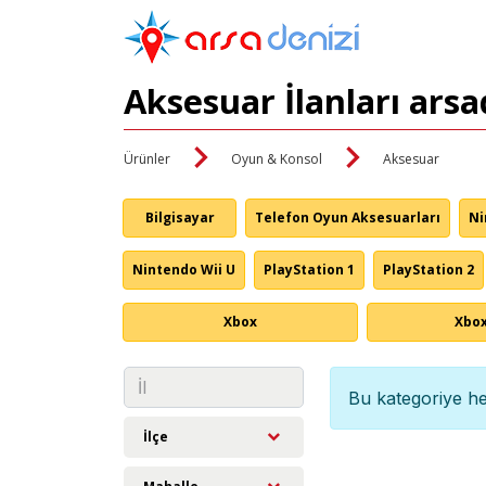
Aksesuar İlanları ars
Ürünler
Oyun & Konsol
Aksesuar
Bilgisayar
Telefon Oyun Aksesuarları
Ni
Nintendo Wii U
PlayStation 1
PlayStation 2
Xbox
Xbox
Bu kategoriye he
İlçe