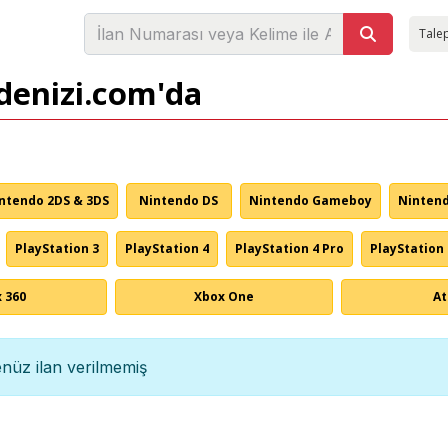
Talep
adenizi.com'da
ntendo 2DS & 3DS
Nintendo DS
Nintendo Gameboy
Ninten
PlayStation 3
PlayStation 4
PlayStation 4 Pro
PlayStation 
 360
Xbox One
At
nüz ilan verilmemiş