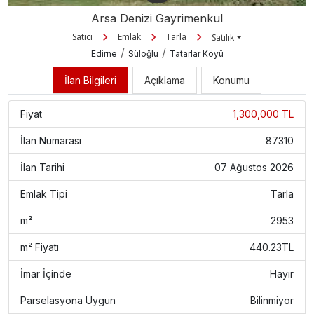
Arsa Denizi Gayrimenkul
Satıcı
Emlak
Tarla
Satılık
/
/
Edirne
Süloğlu
Tatarlar Köyü
İlan Bilgileri
Açıklama
Konumu
Fiyat
1,300,000 TL
İlan Numarası
87310
İlan Tarihi
07 Ağustos 2026
Emlak Tipi
Tarla
m²
2953
m² Fiyatı
440.23TL
İmar İçinde
Hayır
Parselasyona Uygun
Bilinmiyor