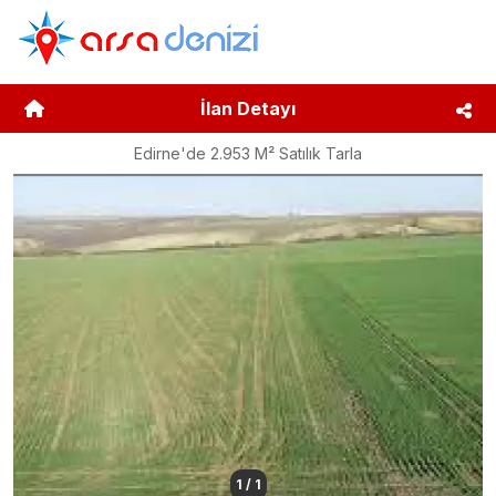
İlan Detayı
Edirne'de 2.953 M² Satılık Tarla
1
/
1