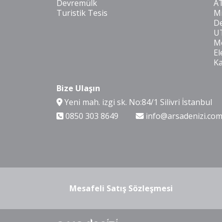
Devremülk
A
Turistik Tesis
Mi
De
U
Mo
El
K
Bize Ulaşın
Yeni mah. izgi sk. No:84/1 Silivri İstanbul
0850 303 8649
info@arsadenizi.co
Mesafeli Satış Sözleşmesi