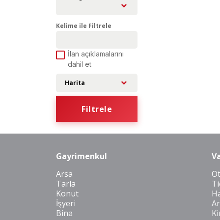
Kelime ile Filtrele
İlan açıklamalarını
dahil et
Harita
Filtrele
Gayrimenkul
Va
Arsa
O
Tarla
Ti
Konut
Ha
İşyeri
Ar
Bina
Ki