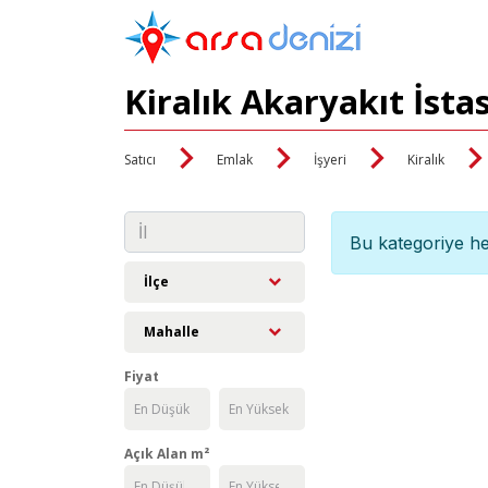
Kiralık Akaryakıt İsta
Satıcı
Emlak
İşyeri
Kiralık
Bu kategoriye he
İlçe
Mahalle
Fiyat
Açık Alan m²