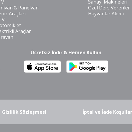
TV
Sanayi Makineleri
nivan & Panelvan
Özel Ders Verenler
niz Araçları
Hayvanlar Alemi
TV
torsiklet
ektrikli Araçlar
aravan
Ücretsiz İndir & Hemen Kullan
m
Gizlilik Sözleşmesi
İptal ve İade Koşullar