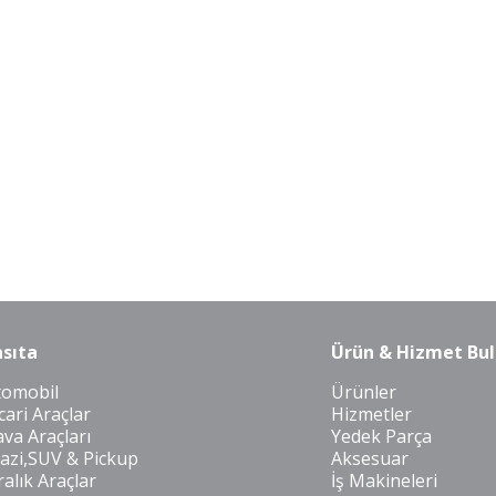
sıta
Ürün & Hizmet Bul
tomobil
Ürünler
cari Araçlar
Hizmetler
va Araçları
Yedek Parça
azi,SUV & Pickup
Aksesuar
ralık Araçlar
İş Makineleri