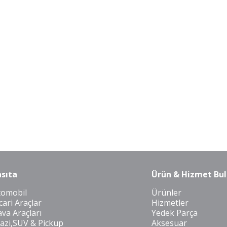
sıta
Ürün & Hizmet Bul
tomobil
Ürünler
cari Araçlar
Hizmetler
va Araçları
Yedek Parça
azi,SUV & Pickup
Aksesuar