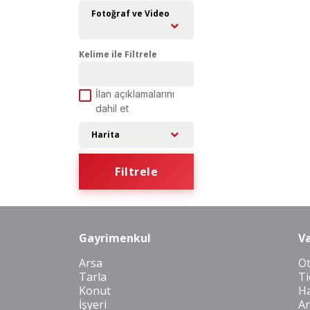
Fotoğraf ve Video
Kelime ile Filtrele
İlan açıklamalarını
dahil et
Harita
Filtrele
Gayrimenkul
Va
Arsa
O
Tarla
Ti
Konut
Ha
İşyeri
Ar