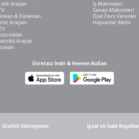
ralık Araçlar
İş Makineleri
TV
Sanayi Makineleri
nivan & Panelvan
Özel Ders Verenler
niz Araçları
Hayvanlar Alemi
TV
torsiklet
ektrikli Araçlar
aravan
Ücretsiz İndir & Hemen Kullan
m
Gizlilik Sözleşmesi
İptal ve İade Koşullar