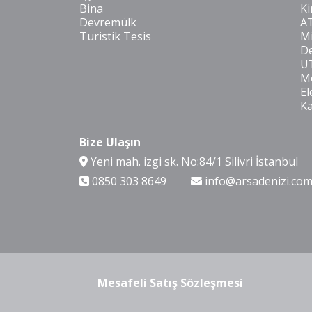
Bina
Ki
Devremülk
A
Turistik Tesis
Mi
De
U
Mo
El
K
Bize Ulaşın
Yeni mah. izgi sk. No:84/1 Silivri İstanbul
0850 303 8649
info@arsadenizi.co
Mesafeli Satış Sözleşmesi