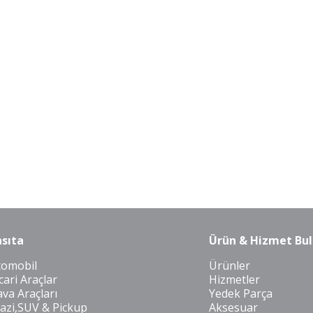
sıta
Ürün & Hizmet Bul
tomobil
Ürünler
cari Araçlar
Hizmetler
va Araçları
Yedek Parça
azi,SUV & Pickup
Aksesuar