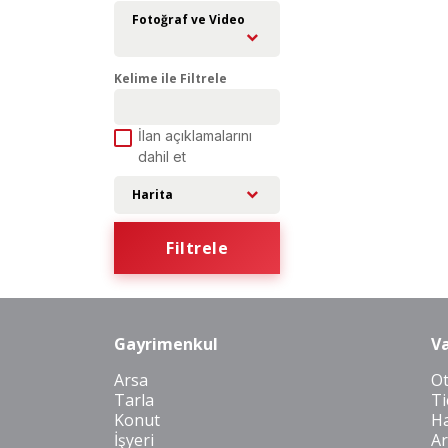
Fotoğraf ve Video
Kelime ile Filtrele
İlan açıklamalarını
dahil et
Harita
Filtrele
Gayrimenkul
Va
Arsa
O
Tarla
Ti
Konut
Ha
İşyeri
Ar