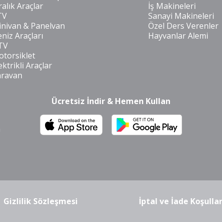
ralık Araçlar
İş Makineleri
TV
Sanayi Makineleri
nivan & Panelvan
Özel Ders Verenler
niz Araçları
Hayvanlar Alemi
TV
torsiklet
ektrikli Araçlar
aravan
Ücretsiz İndir & Hemen Kullan
m
Gizlilik Sözleşmesi
İptal ve İade Koşullar