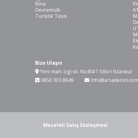
Bina
Ki
Devremülk
A
Turistik Tesis
Mi
De
U
Mo
El
K
Bize Ulaşın
Yeni mah. izgi sk. No:84/1 Silivri İstanbul
0850 303 8649
info@arsadenizi.co
Mesafeli Satış Sözleşmesi