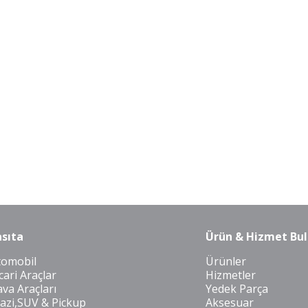
sıta
Ürün & Hizmet Bul
tomobil
Ürünler
cari Araçlar
Hizmetler
va Araçları
Yedek Parça
azi,SUV & Pickup
Aksesuar