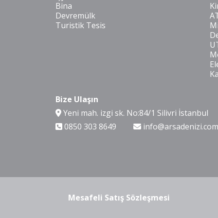
Bina
Ki
Devremülk
A
Turistik Tesis
Mi
De
U
Mo
El
K
Bize Ulaşın
Yeni mah. izgi sk. No:84/1 Silivri İstanbul
0850 303 8649
info@arsadenizi.co
Mesafeli Satış Sözleşmesi