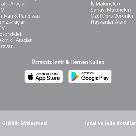
ralık Araçlar
İş Makineleri
TV
Sanayi Makineleri
nivan & Panelvan
Özel Ders Verenler
niz Araçları
Hayvanlar Alemi
TV
torsiklet
ektrikli Araçlar
aravan
Ücretsiz İndir & Hemen Kullan
m
Gizlilik Sözleşmesi
İptal ve İade Koşullar