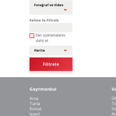
Fotoğraf ve Video
Kelime ile Filtrele
İlan açıklamalarını
dahil et
Harita
Filtrele
Gayrimenkul
Va
Arsa
O
Tarla
Ti
Konut
Ha
İşyeri
Ar