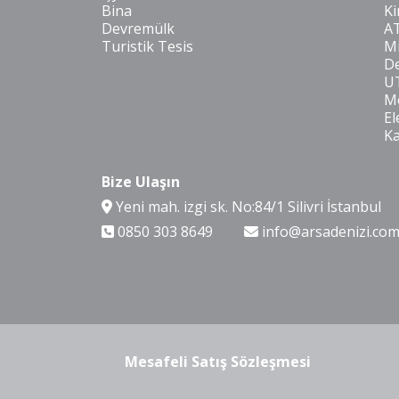
Bina
Ki
Devremülk
A
Turistik Tesis
Mi
De
U
Mo
El
K
Bize Ulaşın
Yeni mah. izgi sk. No:84/1 Silivri İstanbul
0850 303 8649
info@arsadenizi.co
Mesafeli Satış Sözleşmesi