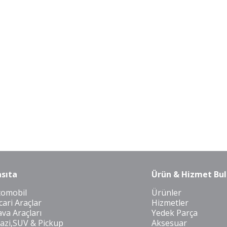
sıta
Ürün & Hizmet Bul
tomobil
Ürünler
cari Araçlar
Hizmetler
va Araçları
Yedek Parça
azi,SUV & Pickup
Aksesuar