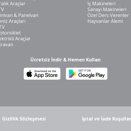
ralık Araçlar
İş Makineleri
TV
Sanayi Makineleri
nivan & Panelvan
Özel Ders Verenler
niz Araçları
Hayvanlar Alemi
TV
torsiklet
ektrikli Araçlar
aravan
Ücretsiz İndir & Hemen Kullan
m
Gizlilik Sözleşmesi
İptal ve İade Koşullar