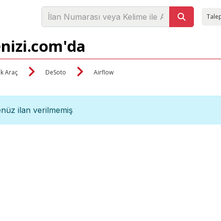
Talep
enizi.com'da
ik Araç
DeSoto
Airflow
nüz ilan verilmemiş