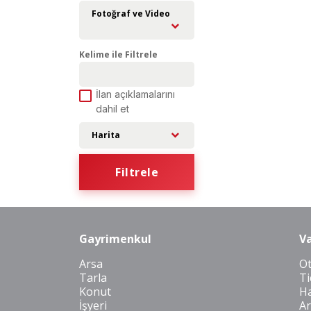
Fotoğraf ve Video
Kelime ile Filtrele
İlan açıklamalarını
dahil et
Harita
Filtrele
Gayrimenkul
Va
Arsa
O
Tarla
Ti
Konut
Ha
İşyeri
Ar