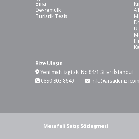
Bina
Ki
Devremülk
A
Turistik Tesis
Mi
De
U
Mo
El
K
Bize Ulaşın
Yeni mah. izgi sk. No:84/1 Silivri İstanbul
0850 303 8649
info@arsadenizi.co
Mesafeli Satış Sözleşmesi