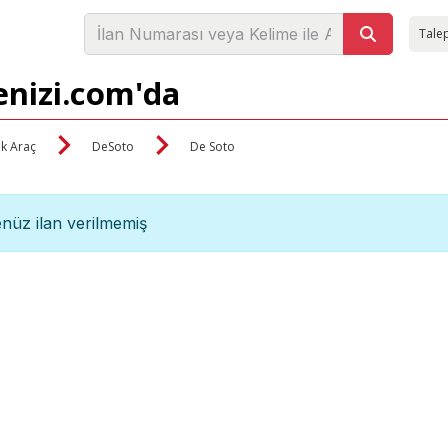
Talep
enizi.com'da
ik Araç
DeSoto
De Soto
nüz ilan verilmemiş