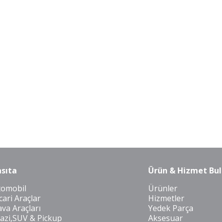
sıta
Ürün & Hizmet Bul
tomobil
Ürünler
cari Araçlar
Hizmetler
va Araçları
Yedek Parça
azi,SUV & Pickup
Aksesuar