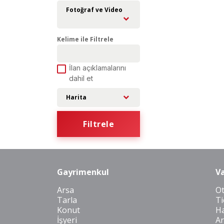
Fotoğraf ve Video
Kelime ile Filtrele
İlan açıklamalarını
dahil et
Harita
Filtrele
Gayrimenkul
Va
Arsa
O
Tarla
Ti
Konut
Ha
İşyeri
Ar