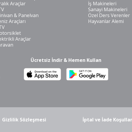
ralık Araçlar
İş Makineleri
TV
Sanayi Makineleri
nivan & Panelvan
Özel Ders Verenler
niz Araçları
Hayvanlar Alemi
TV
torsiklet
ektrikli Araçlar
aravan
Ücretsiz İndir & Hemen Kullan
m
Gizlilik Sözleşmesi
İptal ve İade Koşullar