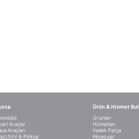
sıta
Ürün & Hizmet Bul
tomobil
Ürünler
cari Araçlar
Hizmetler
va Araçları
Yedek Parça
azi,SUV & Pickup
Aksesuar