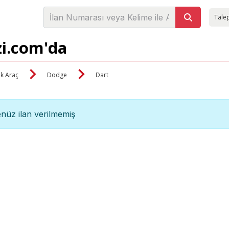
Talep
zi.com'da
ik Araç
Dodge
Dart
nüz ilan verilmemiş