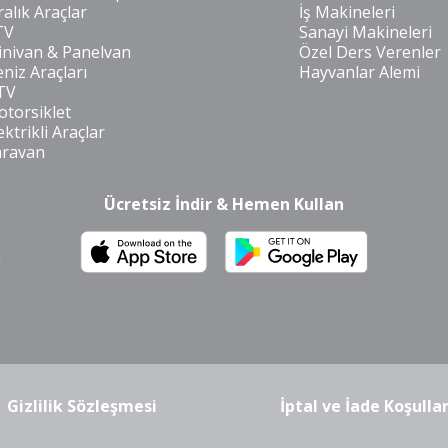
ralık Araçlar
İş Makineleri
TV
Sanayi Makineleri
nivan & Panelvan
Özel Ders Verenler
niz Araçları
Hayvanlar Alemi
TV
torsiklet
ektrikli Araçlar
aravan
Ücretsiz İndir & Hemen Kullan
m
Gizlilik Sözleşmesi
İptal ve İade Koşullar