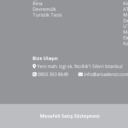
Bina
Ki
Devremülk
A
Turistik Tesis
Mi
De
U
Mo
El
K
Bize Ulaşın
Yeni mah. izgi sk. No:84/1 Silivri İstanbul
0850 303 8649
info@arsadenizi.co
Mesafeli Satış Sözleşmesi