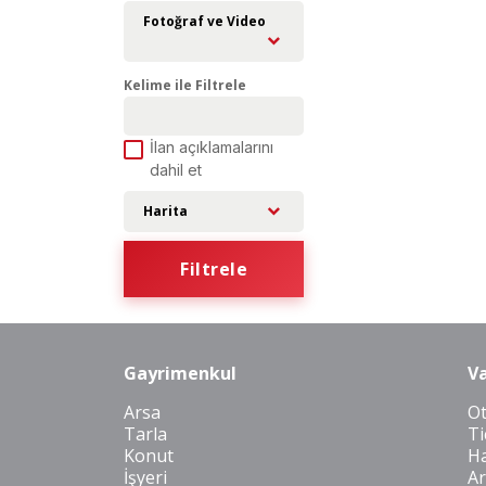
Fotoğraf ve Video
Kelime ile Filtrele
İlan açıklamalarını
dahil et
Harita
Filtrele
Gayrimenkul
Va
Arsa
O
Tarla
Ti
Konut
Ha
İşyeri
Ar