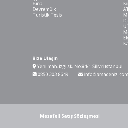
Bina
Ki
Devremülk
A
Turistik Tesis
Mi
De
U
Mo
El
K
Bize Ulaşın
Yeni mah. izgi sk. No:84/1 Silivri İstanbul
0850 303 8649
info@arsadenizi.co
Mesafeli Satış Sözleşmesi