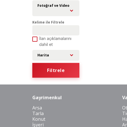
Fotoğraf ve Video
Kelime ile Filtrele
İlan açıklamalarını
dahil et
Harita
Filtrele
Gayrimenkul
Va
Arsa
O
Tarla
Ti
Konut
Ha
İşyeri
Ar