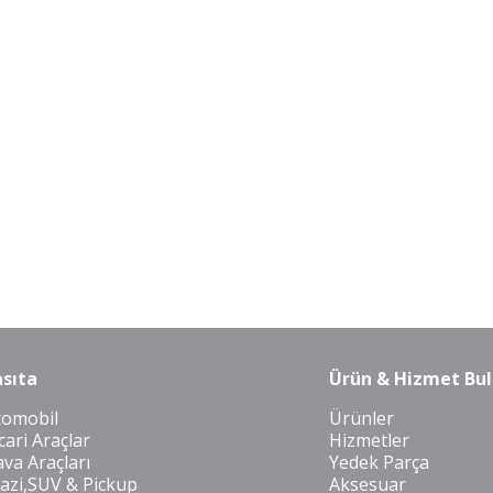
sıta
Ürün & Hizmet Bul
tomobil
Ürünler
cari Araçlar
Hizmetler
va Araçları
Yedek Parça
azi,SUV & Pickup
Aksesuar