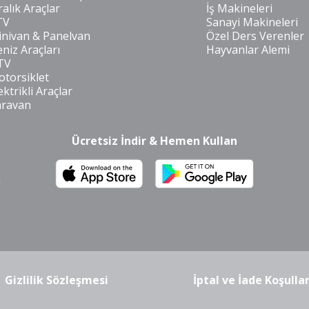
ralık Araçlar
İş Makineleri
TV
Sanayi Makineleri
nivan & Panelvan
Özel Ders Verenler
niz Araçları
Hayvanlar Alemi
TV
torsiklet
ektrikli Araçlar
aravan
Ücretsiz İndir & Hemen Kullan
m
Gizlilik Sözleşmesi
İptal ve İade Koşullar