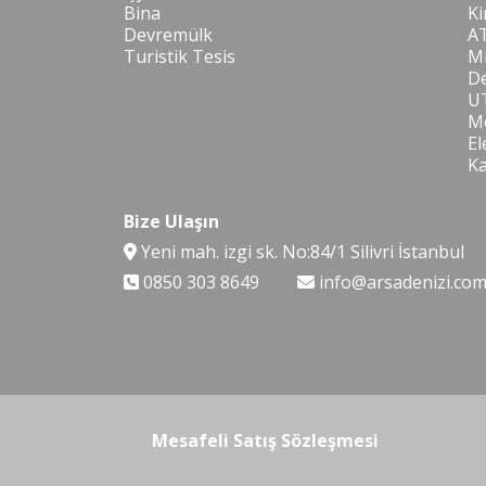
Bina
Ki
Devremülk
A
Turistik Tesis
Mi
De
U
Mo
El
K
Bize Ulaşın
Yeni mah. izgi sk. No:84/1 Silivri İstanbul
0850 303 8649
info@arsadenizi.co
Mesafeli Satış Sözleşmesi