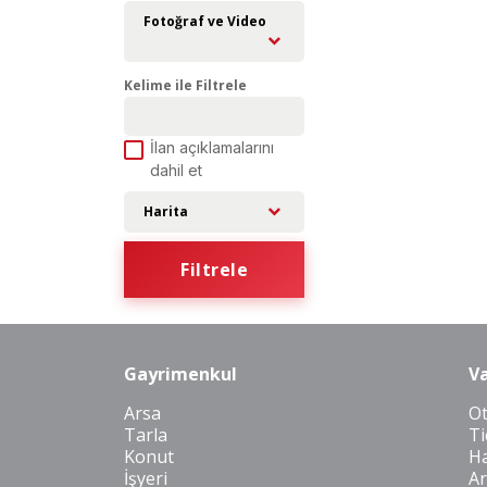
Fotoğraf ve Video
Kelime ile Filtrele
İlan açıklamalarını
dahil et
Harita
Filtrele
Gayrimenkul
Va
Arsa
O
Tarla
Ti
Konut
Ha
İşyeri
Ar