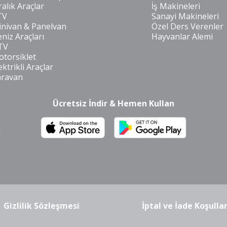
ralık Araçlar
İş Makineleri
TV
Sanayi Makineleri
nivan & Panelvan
Özel Ders Verenler
niz Araçları
Hayvanlar Alemi
TV
torsiklet
ektrikli Araçlar
aravan
Ücretsiz İndir & Hemen Kullan
m
Gizlilik Sözleşmesi
İptal ve İade Koşullar