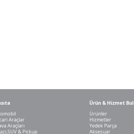
sıta
Ürün & Hizmet Bul
tomobil
Ürünler
cari Araçlar
Hizmetler
va Araçları
Yedek Parça
azi,SUV & Pickup
Aksesuar