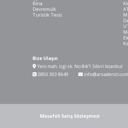
Bina
Ki
Devremülk
A
Turistik Tesis
Mi
De
U
Mo
El
K
Bize Ulaşın
Yeni mah. izgi sk. No:84/1 Silivri İstanbul
0850 303 8649
info@arsadenizi.co
Mesafeli Satış Sözleşmesi