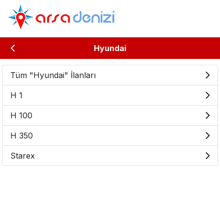
Hyundai
Tüm "Hyundai" İlanları
H 1
H 100
H 350
Starex