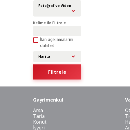
Fotoğraf ve Video
Kelime ile Filtrele
İlan açıklamalarını
dahil et
Harita
Filtrele
Gayrimenkul
Va
Arsa
O
Tarla
Ti
Konut
Ha
İşyeri
Ar