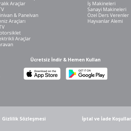
ralık Araçlar
İş Makineleri
TV
Sanayi Makineleri
nivan & Panelvan
Özel Ders Verenler
niz Araçları
Hayvanlar Alemi
TV
torsiklet
ektrikli Araçlar
aravan
Ücretsiz İndir & Hemen Kullan
m
Gizlilik Sözleşmesi
İptal ve İade Koşullar