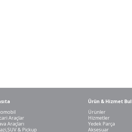
sıta
Ürün & Hizmet Bul
tomobil
Ürünler
cari Araçlar
Hizmetler
va Araçları
Yedek Parça
azi,SUV & Pickup
Aksesuar