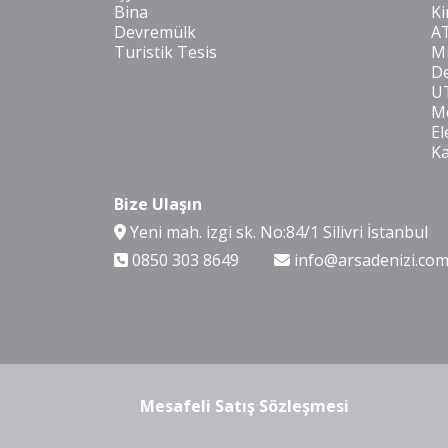
Bina
Ki
Devremülk
A
Turistik Tesis
Mi
De
U
Mo
El
K
Bize Ulaşın
Yeni mah. izgi sk. No:84/1 Silivri İstanbul
0850 303 8649
info@arsadenizi.co
Mesafeli Satış Sözleşmesi