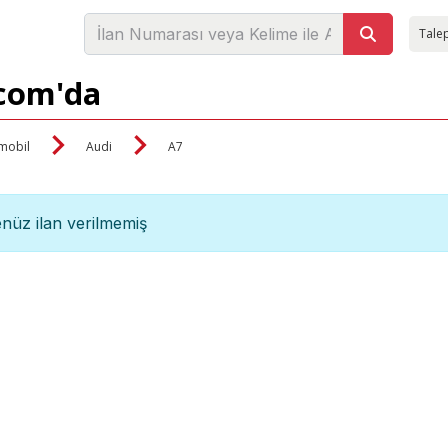
Talep
.com'da
mobil
Audi
A7
nüz ilan verilmemiş