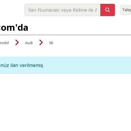
Talep
.com'da
mobil
Audi
S8
nüz ilan verilmemiş