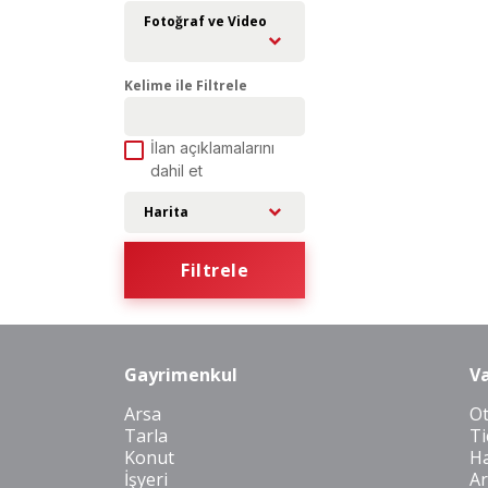
Fotoğraf ve Video
Kelime ile Filtrele
İlan açıklamalarını
dahil et
Harita
Filtrele
Gayrimenkul
Va
Arsa
O
Tarla
Ti
Konut
Ha
İşyeri
Ar