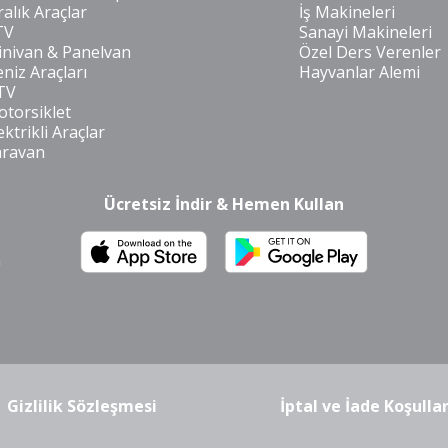
ralık Araçlar
İş Makineleri
TV
Sanayi Makineleri
nivan & Panelvan
Özel Ders Verenler
niz Araçları
Hayvanlar Alemi
TV
torsiklet
ektrikli Araçlar
aravan
Ücretsiz İndir & Hemen Kullan
m
Gizlilik Sözleşmesi
İptal ve İade Koşullar