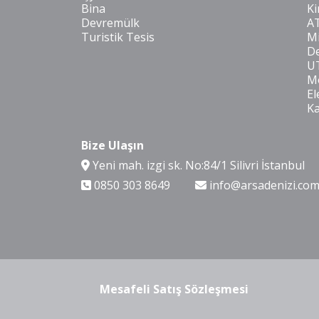
Bina
Ki
Devremülk
A
Turistik Tesis
Mi
De
U
Mo
El
K
Bize Ulaşın
Yeni mah. izgi sk. No:84/1 Silivri İstanbul
0850 303 8649
info@arsadenizi.co
Mesafeli Satış Sözleşmesi