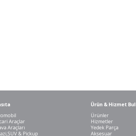
sıta
Ürün & Hizmet Bul
tomobil
Ürünler
cari Araçlar
Hizmetler
va Araçları
Yedek Parça
azi,SUV & Pickup
Aksesuar