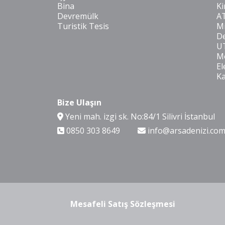
Bina
Ki
Devremülk
A
Turistik Tesis
Mi
De
U
Mo
El
K
Bize Ulaşın
Yeni mah. izgi sk. No:84/1 Silivri İstanbul
0850 303 8649
info@arsadenizi.co
Mesafeli Satış Sözleşmesi