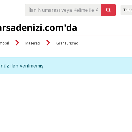
Talep
arsadenizi.com'da
mobil
Maserati
GranTurismo
nüz ilan verilmemiş