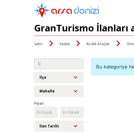
GranTurismo İlanları 
Satıcı
Vasıta
Kiralık Araçlar
Oto
Bu kategoriye he
İlçe
Mahalle
Fiyat
İlan Tarihi