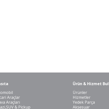
sıta
Ürün & Hizmet Bul
tomobil
Ürünler
cari Araçlar
Hizmetler
va Araçları
Yedek Parça
azi,SUV & Pickup
Aksesuar