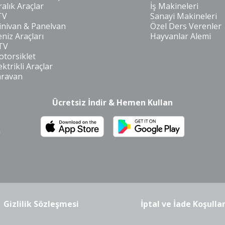
ralık Araçlar
İş Makineleri
TV
Sanayi Makineleri
nivan & Panelvan
Özel Ders Verenler
niz Araçları
Hayvanlar Alemi
TV
torsiklet
ektrikli Araçlar
aravan
Ücretsiz İndir & Hemen Kullan
m
Gizlilik Sözleşmesi
İptal ve İade Koşullar