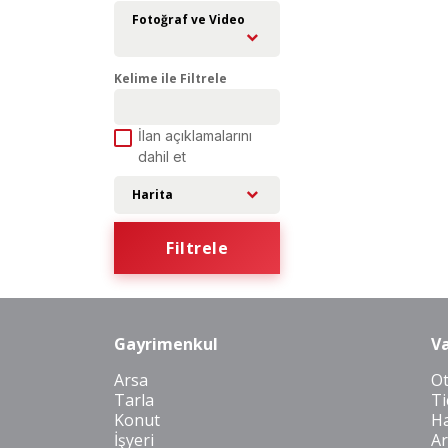
Fotoğraf ve Video
Kelime ile Filtrele
İlan açıklamalarını
dahil et
Harita
Filtrele
Gayrimenkul
Va
Arsa
O
Tarla
Ti
Konut
Ha
İşyeri
Ar