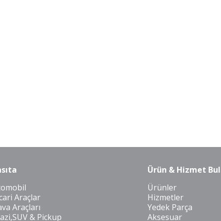
sıta
Ürün & Hizmet Bul
tomobil
Ürünler
cari Araçlar
Hizmetler
va Araçları
Yedek Parça
azi,SUV & Pickup
Aksesuar