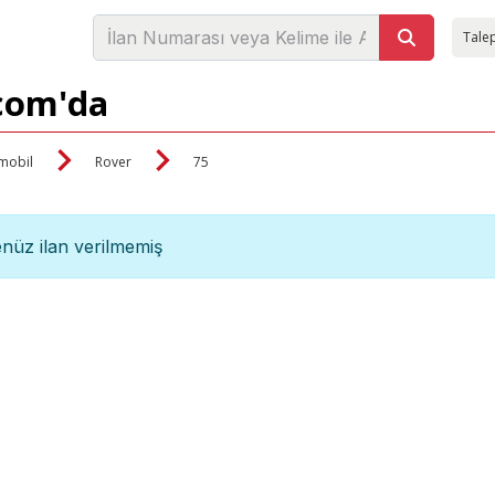
Talep
.com'da
mobil
Rover
75
nüz ilan verilmemiş