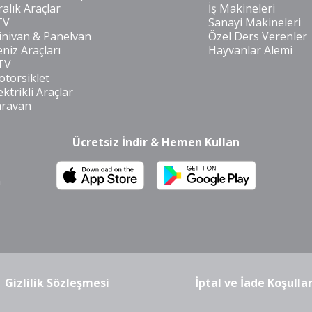
ralık Araçlar
İş Makineleri
TV
Sanayi Makineleri
nivan & Panelvan
Özel Ders Verenler
niz Araçları
Hayvanlar Alemi
TV
torsiklet
ektrikli Araçlar
aravan
Ücretsiz İndir & Hemen Kullan
m
Gizlilik Sözleşmesi
İptal ve İade Koşullar