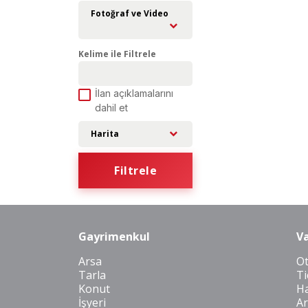
Fotoğraf ve Video
Kelime ile Filtrele
İlan açıklamalarını
dahil et
Harita
Filtrele
Gayrimenkul
Va
Arsa
O
Tarla
Ti
Konut
Ha
İşyeri
Ar