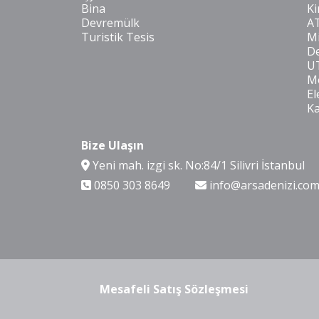
Bina
Ki
Devremülk
A
Turistik Tesis
Mi
De
U
Mo
El
K
Bize Ulaşın
Yeni mah. izgi sk. No:84/1 Silivri İstanbul
0850 303 8649
info@arsadenizi.co
Mesafeli Satış Sözleşmesi