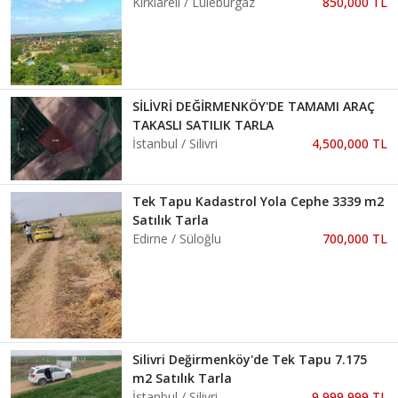
Kırklareli / Lüleburgaz
850,000 TL
SİLİVRİ DEĞİRMENKÖY'DE TAMAMI ARAÇ
TAKASLI SATILIK TARLA
İstanbul / Silivri
4,500,000 TL
Tek Tapu Kadastrol Yola Cephe 3339 m2
Satılık Tarla
Edirne / Süloğlu
700,000 TL
Silivri Değirmenköy'de Tek Tapu 7.175
m2 Satılık Tarla
İstanbul / Silivri
9,999,999 TL