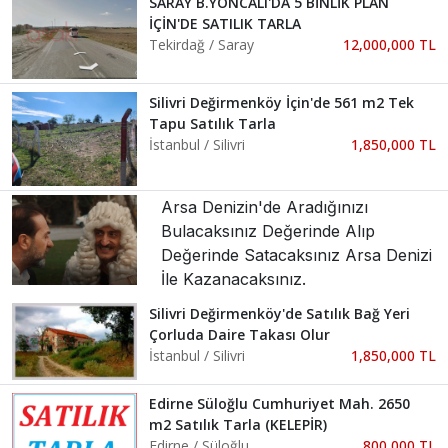
SARAY B.YONCALI'DA 5 BİNLİK PLAN
İÇİN'DE SATILIK TARLA
Tekirdağ / Saray
12,000,000 TL
Silivri Değirmenköy İçin'de 561 m2 Tek
Tapu Satılık Tarla
İstanbul / Silivri
1,850,000 TL
Arsa Denizin'de Aradığınızı
Bulacaksınız Değerinde Alıp
Değerinde Satacaksınız Arsa Denizi
İle Kazanacaksınız.
Silivri Değirmenköy'de Satılık Bağ Yeri
Çorluda Daire Takası Olur
İstanbul / Silivri
1,850,000 TL
Edirne Süloğlu Cumhuriyet Mah. 2650
m2 Satılık Tarla (KELEPİR)
Edirne / Süloğlu
800,000 TL