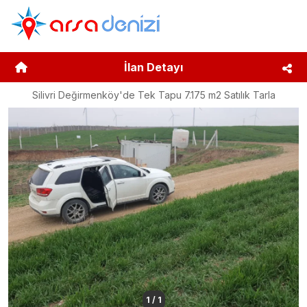
İlan Detayı
Silivri Değirmenköy'de Tek Tapu 7.175 m2 Satılık Tarla
1
/
1