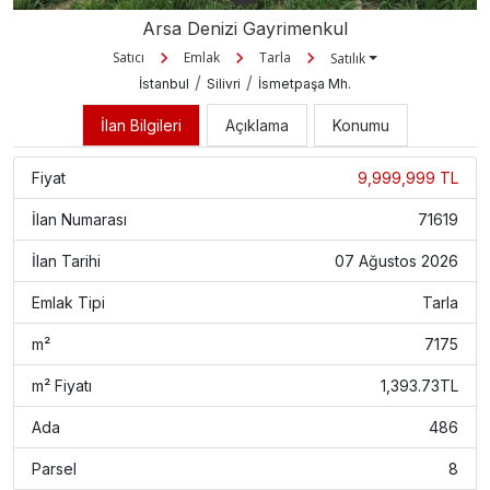
Arsa Denizi Gayrimenkul
Satıcı
Emlak
Tarla
Satılık
/
/
İstanbul
Silivri
İsmetpaşa Mh.
İlan Bilgileri
Açıklama
Konumu
Fiyat
9,999,999 TL
İlan Numarası
71619
İlan Tarihi
07 Ağustos 2026
Emlak Tipi
Tarla
m²
7175
m² Fiyatı
1,393.73TL
Ada
486
Parsel
8