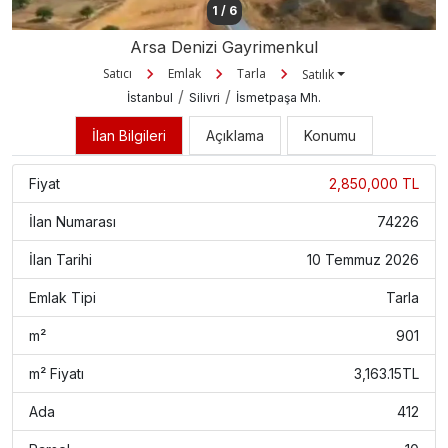
1
/
6
Arsa Denizi Gayrimenkul
Satıcı
Emlak
Tarla
Satılık
/
/
İstanbul
Silivri
İsmetpaşa Mh.
İlan Bilgileri
Açıklama
Konumu
Fiyat
2,850,000 TL
İlan Numarası
74226
İlan Tarihi
10 Temmuz 2026
Emlak Tipi
Tarla
m²
901
m² Fiyatı
3,163.15TL
Ada
412