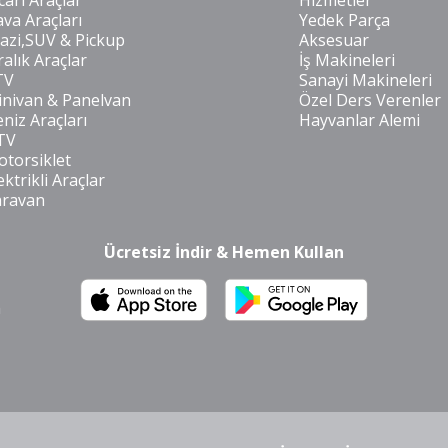
cari Araçlar
Hizmetler
va Araçları
Yedek Parça
azi,SUV & Pickup
Aksesuar
ralık Araçlar
İş Makineleri
TV
Sanayi Makineleri
nivan & Panelvan
Özel Ders Verenler
niz Araçları
Hayvanlar Alemi
TV
torsiklet
ektrikli Araçlar
aravan
Ücretsiz İndir & Hemen Kullan
m