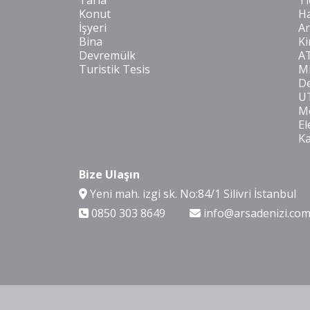
Tarla
Ti
Konut
Ha
İşyeri
Ar
Bina
Ki
Devremülk
A
Turistik Tesis
Mi
De
U
Mo
El
K
Bize Ulaşın
Yeni mah. izgi sk. No:84/1 Silivri İstanbul
0850 303 8649
info@arsadenizi.co