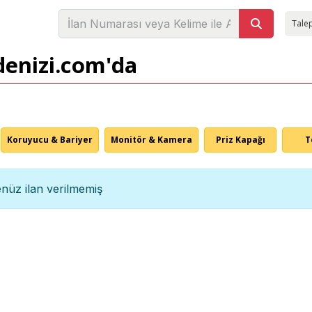
Talep
denizi.com'da
Koruyucu & Bariyer
Monitör & Kamera
Priz Kapağı
T
nüz ilan verilmemiş