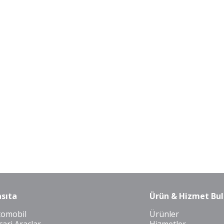
sıta
Ürün & Hizmet Bul
tomobil
Ürünler