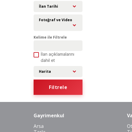
İlan Tarihi
Fotoğraf ve Video
Kelime ile Filtrele
İlan açıklamalarını
dahil et
Harita
Filtrele
Gayrimenkul
Va
Arsa
O