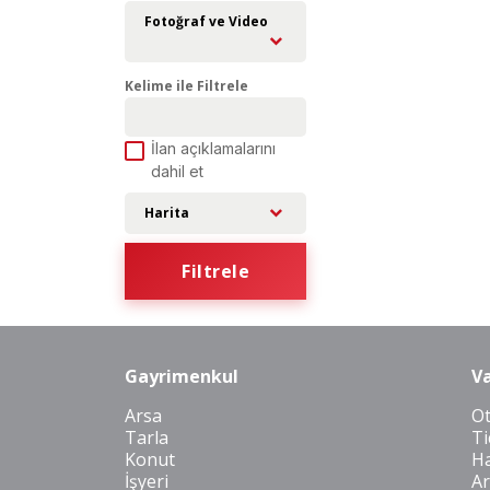
Fotoğraf ve Video
Kelime ile Filtrele
İlan açıklamalarını
dahil et
Harita
Filtrele
Gayrimenkul
Va
Arsa
O
Tarla
Ti
Konut
Ha
İşyeri
Ar