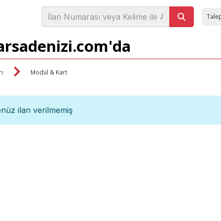
Talep
 arsadenizi.com'da
ı
Modül & Kart
nüz ilan verilmemiş