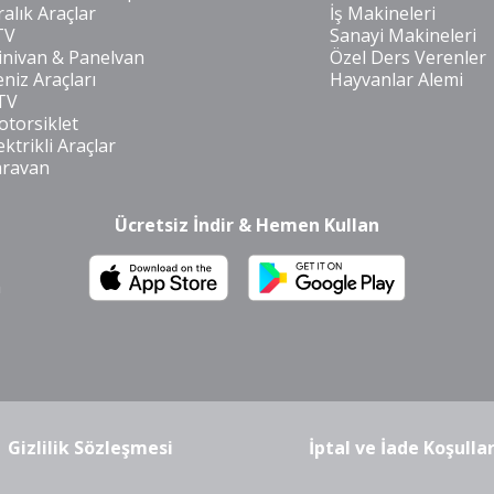
ralık Araçlar
İş Makineleri
TV
Sanayi Makineleri
nivan & Panelvan
Özel Ders Verenler
niz Araçları
Hayvanlar Alemi
TV
torsiklet
ektrikli Araçlar
aravan
Ücretsiz İndir & Hemen Kullan
m
Gizlilik Sözleşmesi
İptal ve İade Koşullar