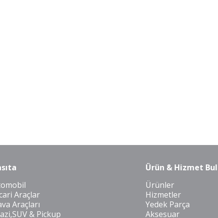
sıta
Ürün & Hizmet Bul
tomobil
Ürünler
cari Araçlar
Hizmetler
va Araçları
Yedek Parça
azi,SUV & Pickup
Aksesuar