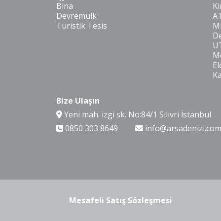
Bina
Ki
Devremülk
A
Turistik Tesis
Mi
De
U
Mo
El
K
Bize Ulaşın
Yeni mah. izgi sk. No:84/1 Silivri İstanbul
0850 303 8649
info@arsadenizi.co
Mesafeli Satış Sözleşmesi