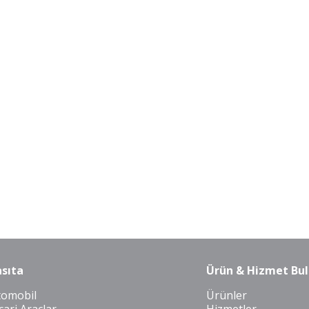
sıta
Ürün & Hizmet Bul
tomobil
Ürünler