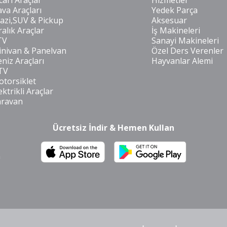
cari Araçlar
Hizmetler
va Araçları
Yedek Parça
azi,SUV & Pickup
Aksesuar
ralık Araçlar
İş Makineleri
TV
Sanayi Makineleri
nivan & Panelvan
Özel Ders Verenler
niz Araçları
Hayvanlar Alemi
TV
torsiklet
ektrikli Araçlar
aravan
Ücretsiz İndir & Hemen Kullan
m