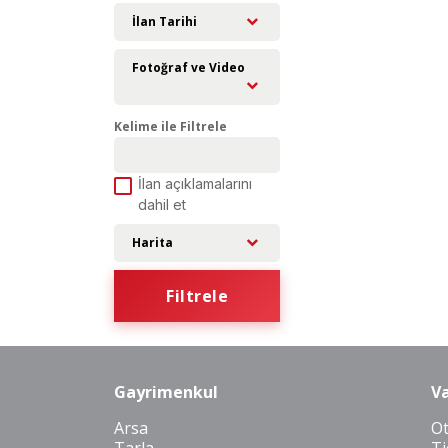
İlan Tarihi
Fotoğraf ve Video
Kelime ile Filtrele
İlan açıklamalarını
dahil et
Harita
Filtrele
Gayrimenkul
Va
Arsa
O