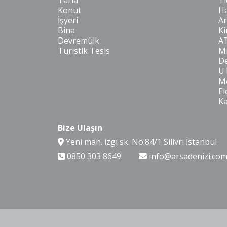
Tarla
Ti
Konut
Ha
İşyeri
Ar
Bina
Ki
Devremülk
A
Turistik Tesis
Mi
De
U
Mo
El
K
Bize Ulaşın
Yeni mah. izgi sk. No:84/1 Silivri İstanbul
0850 303 8649
info@arsadenizi.co