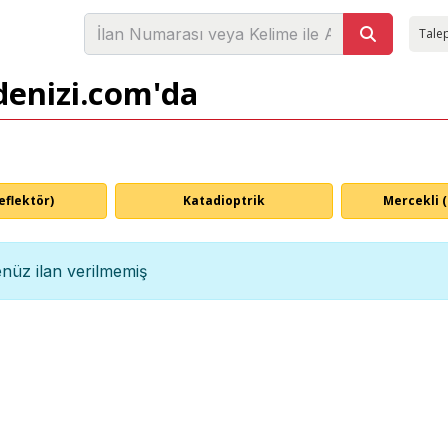
Talep
adenizi.com'da
eflektör)
Katadioptrik
Mercekli 
nüz ilan verilmemiş