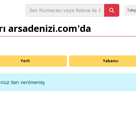
Talep
rı arsadenizi.com'da
Yerli
Yabancı
nüz ilan verilmemiş