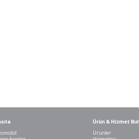
sıta
Ürün & Hizmet Bul
tomobil
Ürünler