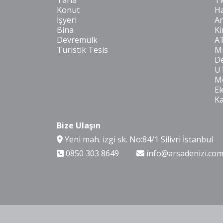
Tarla
Ti
Konut
Ha
İşyeri
Ar
Bina
Ki
Devremülk
A
Turistik Tesis
Mi
De
U
Mo
El
K
Bize Ulaşın
Yeni mah. izgi sk. No:84/1 Silivri İstanbul
0850 303 8649
info@arsadenizi.co