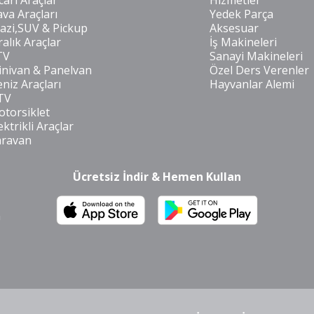
cari Araçlar
Hizmetler
va Araçları
Yedek Parça
azi,SUV & Pickup
Aksesuar
ralık Araçlar
İş Makineleri
TV
Sanayi Makineleri
nivan & Panelvan
Özel Ders Verenler
niz Araçları
Hayvanlar Alemi
TV
torsiklet
ektrikli Araçlar
aravan
Ücretsiz İndir & Hemen Kullan
m