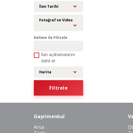
İlan Tarihi
Fotoğraf ve Video
Kelime ile Filtrele
İlan açıklamalarını
dahil et
Harita
Filtrele
Gayrimenkul
Va
Arsa
O