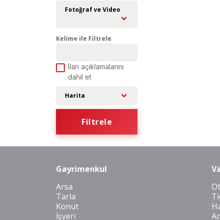
Fotoğraf ve Video
Kelime ile Filtrele
İlan açıklamalarını
dahil et
Harita
Filtrele
Gayrimenkul
Va
Arsa
O
Tarla
Ti
Konut
Ha
İşyeri
Ar