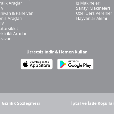
ralık Araçlar
İş Makineleri
TV
Sanayi Makineleri
nivan & Panelvan
Özel Ders Verenler
niz Araçları
Hayvanlar Alemi
TV
torsiklet
ektrikli Araçlar
aravan
Ücretsiz İndir & Hemen Kullan
m
Gizlilik Sözleşmesi
İptal ve İade Koşullar