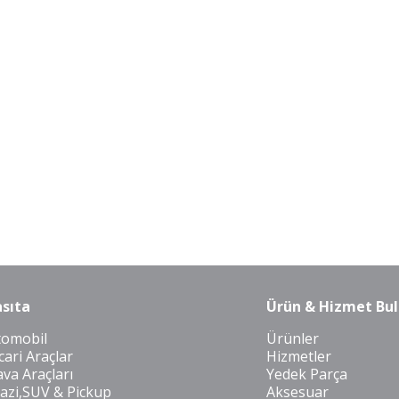
sıta
Ürün & Hizmet Bul
tomobil
Ürünler
cari Araçlar
Hizmetler
va Araçları
Yedek Parça
azi,SUV & Pickup
Aksesuar