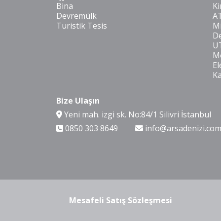
Bina
Ki
Devremülk
A
Turistik Tesis
Mi
De
U
Mo
El
K
Bize Ulaşın
Yeni mah. izgi sk. No:84/1 Silivri İstanbul
0850 303 8649
info@arsadenizi.co
Mesafeli Satış Sözleşmesi