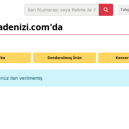
Talep
sadenizi.com'da
rba
Dondurulmuş Ürün
Konser
nüz ilan verilmemiş