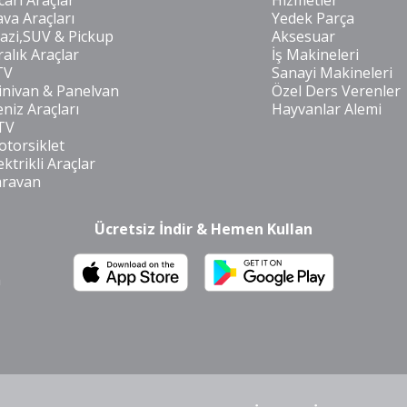
cari Araçlar
Hizmetler
va Araçları
Yedek Parça
azi,SUV & Pickup
Aksesuar
ralık Araçlar
İş Makineleri
TV
Sanayi Makineleri
nivan & Panelvan
Özel Ders Verenler
niz Araçları
Hayvanlar Alemi
TV
torsiklet
ektrikli Araçlar
aravan
Ücretsiz İndir & Hemen Kullan
m