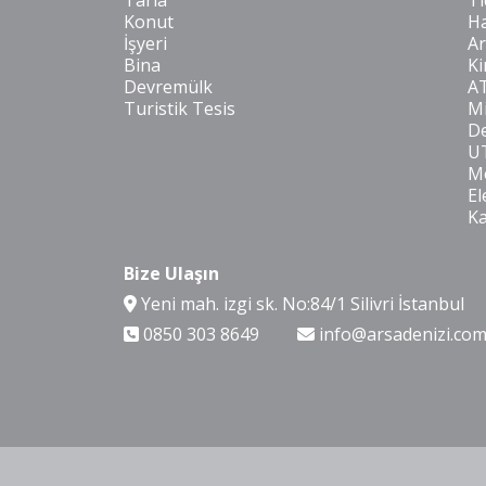
Tarla
Ti
Konut
Ha
İşyeri
Ar
Bina
Ki
Devremülk
A
Turistik Tesis
Mi
De
U
Mo
El
K
Bize Ulaşın
Yeni mah. izgi sk. No:84/1 Silivri İstanbul
0850 303 8649
info@arsadenizi.co