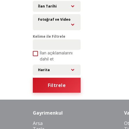
İlan Tarihi
Fotoğraf ve Video
Kelime ile Filtrele
İlan açıklamalarını
dahil et
Harita
Filtrele
Gayrimenkul
Va
Arsa
O