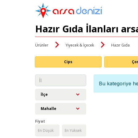
Hazır Gıda İlanları ar
Ürünler
Yiyecek & İçecek
Hazır Gıda
Cips
Ço
Bu kategoriye he
İlçe
Mahalle
Fiyat