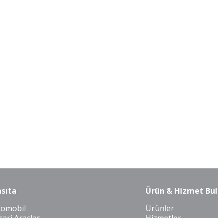
sıta
Ürün & Hizmet Bul
tomobil
Ürünler