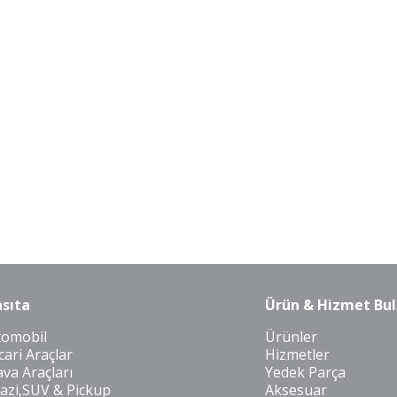
sıta
Ürün & Hizmet Bul
tomobil
Ürünler
cari Araçlar
Hizmetler
va Araçları
Yedek Parça
azi,SUV & Pickup
Aksesuar