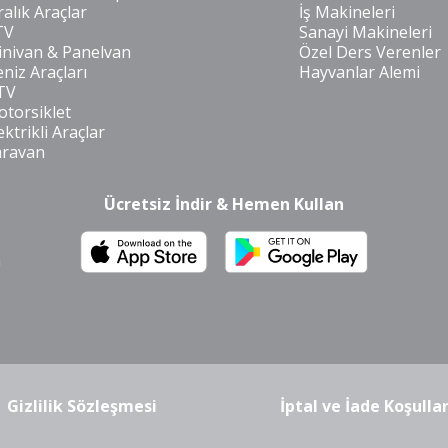
ralık Araçlar
İş Makineleri
TV
Sanayi Makineleri
nivan & Panelvan
Özel Ders Verenler
niz Araçları
Hayvanlar Alemi
TV
torsiklet
ektrikli Araçlar
aravan
Ücretsiz İndir & Hemen Kullan
m
Gizlilik Sözleşmesi
İptal ve İade Koşullar