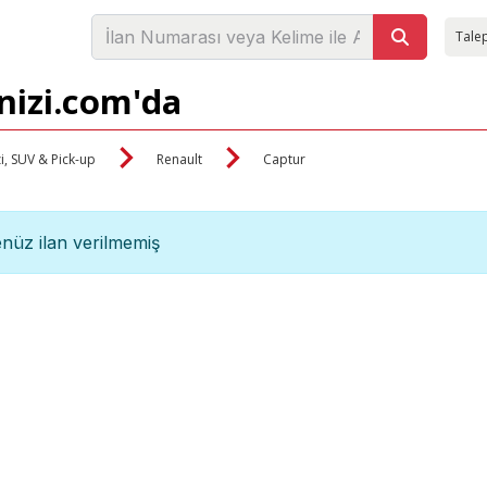
Talep
nizi.com'da
i, SUV & Pick-up
Renault
Captur
nüz ilan verilmemiş