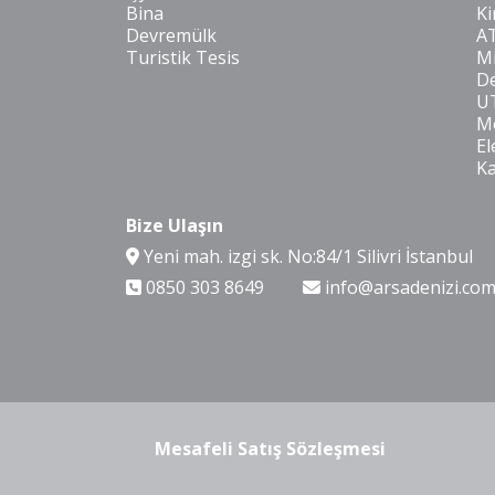
Bina
Ki
Devremülk
A
Turistik Tesis
Mi
De
U
Mo
El
K
Bize Ulaşın
Yeni mah. izgi sk. No:84/1 Silivri İstanbul
0850 303 8649
info@arsadenizi.co
Mesafeli Satış Sözleşmesi