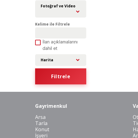
Fotoğraf ve Video
Kelime ile Filtrele
İlan açıklamalarını
dahil et
Harita
Filtrele
Gayrimenkul
Va
Arsa
O
Tarla
Ti
Konut
Ha
İşyeri
Ar