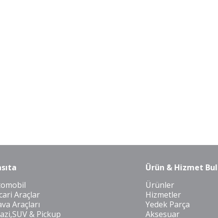
sıta
Ürün & Hizmet Bul
tomobil
Ürünler
cari Araçlar
Hizmetler
va Araçları
Yedek Parça
azi,SUV & Pickup
Aksesuar