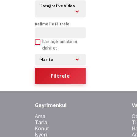
Fotoğraf ve Video
Kelime ile Filtrele
İlan açıklamalarını
dahil et
Harita
Filtrele
Gayrimenkul
Va
Arsa
O
Tarla
Ti
Konut
Ha
İşyeri
Ar