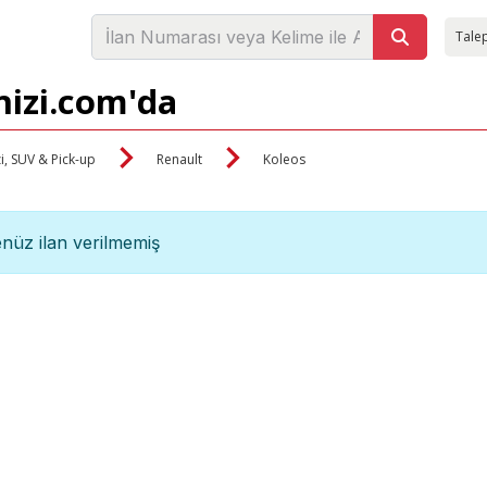
Talep
nizi.com'da
i, SUV & Pick-up
Renault
Koleos
nüz ilan verilmemiş