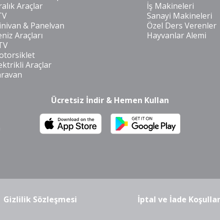
ralık Araçlar
İş Makineleri
TV
Sanayi Makineleri
nivan & Panelvan
Özel Ders Verenler
niz Araçları
Hayvanlar Alemi
TV
torsiklet
ektrikli Araçlar
aravan
Ücretsiz İndir & Hemen Kullan
m
Gizlilik Sözleşmesi
İptal ve İade Koşullar