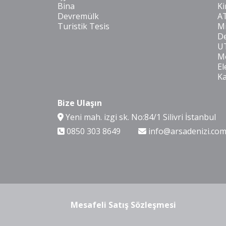
Bina
Ki
Devremülk
A
Turistik Tesis
Mi
De
U
Mo
El
K
Bize Ulaşın
Yeni mah. izgi sk. No:84/1 Silivri İstanbul
0850 303 8649
info@arsadenizi.co
Mesafeli Satış Sözleşmesi