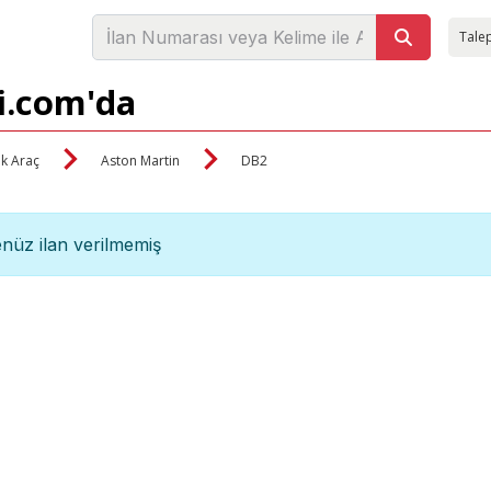
Talep
zi.com'da
ik Araç
Aston Martin
DB2
nüz ilan verilmemiş