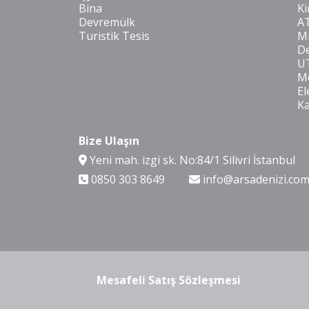
Bina
Ki
Devremülk
A
Turistik Tesis
Mi
De
U
Mo
El
K
Bize Ulaşın
Yeni mah. izgi sk. No:84/1 Silivri İstanbul
0850 303 8649
info@arsadenizi.co
Mesafeli Satış Sözleşmesi