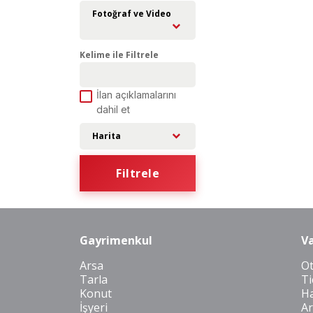
Fotoğraf ve Video
Kelime ile Filtrele
İlan açıklamalarını
dahil et
Harita
Filtrele
Gayrimenkul
Va
Arsa
O
Tarla
Ti
Konut
Ha
İşyeri
Ar