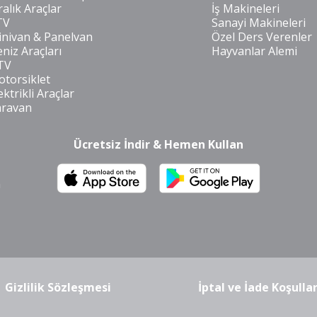
ralık Araçlar
İş Makineleri
TV
Sanayi Makineleri
nivan & Panelvan
Özel Ders Verenler
niz Araçları
Hayvanlar Alemi
TV
torsiklet
ektrikli Araçlar
aravan
Ücretsiz İndir & Hemen Kullan
m
Gizlilik Sözleşmesi
İptal ve İade Koşullar